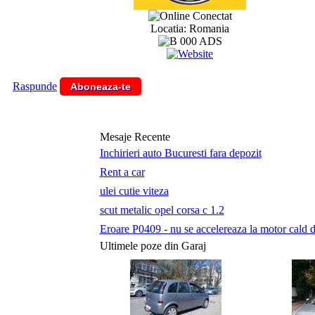
Conectat
Locatia: Romania
Raspunde
Aboneaza-te
Mesaje Recente
Inchirieri auto Bucuresti fara depozit
Rent a car
ulei cutie viteza
scut metalic opel corsa c 1.2
Eroare P0409 - nu se accelereaza la motor cald du
Ultimele poze din Garaj