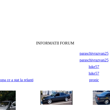
INFORMATII FORUM
paraschivrazvan25
paraschivrazvan25
luke57
luke57
pa ce a stat la relanti
pronic