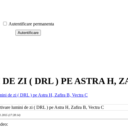
Autentificare permanenta
E ZI ( DRL ) PE ASTRA H, 
mini de zi ( DRL ) pe Astra H, Zafira B, Vectra C
tivare lumini de zi ( DRL ) pe Astra H, Zafira B, Vectra C
1.2015 (17:28:14)
ideo: