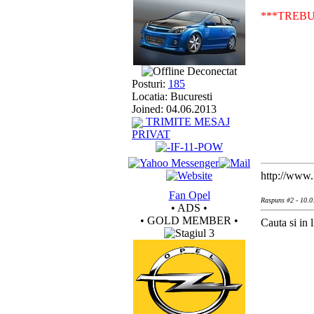
***TREBU
Deconectat
Posturi:
185
Locatia: Bucuresti
Joined: 04.06.2013
TRIMITE MESAJ
PRIVAT
http://www.
Fan Opel
Raspuns #2 - 10.0
• ADS •
• GOLD MEMBER •
Cauta si in l