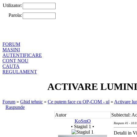
Utilizator:
Parola:
FORUM
MASINI
AUTENTIFICARE
CONT NOU
CAUTA
REGULAMENT
ACTIVARE LUMINI D
Forum
»
Ghid tehnic
»
Ce putem face cu OP-COM - ul
»
Activare lu
Raspunde
Autor
Subiectul: Ac
KoSmO
Raspuns #1 - 10.0
• Stagiul 1 •
Detalii in V