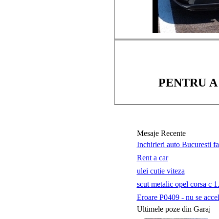
PENTRU A
Mesaje Recente
Inchirieri auto Bucuresti f
Rent a car
ulei cutie viteza
scut metalic opel corsa c 1
Eroare P0409 - nu se accele
Ultimele poze din Garaj