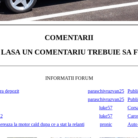
COMENTARII
 LASA UN COMENTARIU TREBUIE SA F
INFORMATII FORUM
ara depozit
paraschivrazvan25
Publi
paraschivrazvan25
Publi
luke57
Cors
.2
luke57
Caros
reaza la motor cald dupa ce a stat la relanti
pronic
Auto