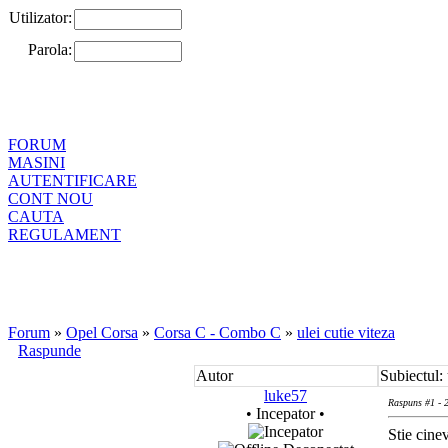
Utilizator:
Parola:
FORUM
MASINI
AUTENTIFICARE
CONT NOU
CAUTA
REGULAMENT
Forum
»
Opel Corsa
»
Corsa C - Combo C
»
ulei cutie viteza
Raspunde
Autor
Subiectul: 
luke57
Raspuns #1 - 
• Incepator •
Stie cine