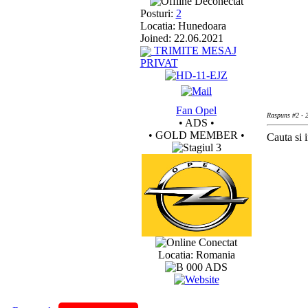
Deconectat
Posturi:
2
Locatia: Hunedoara
Joined: 22.06.2021
TRIMITE MESAJ
PRIVAT
Fan Opel
Raspuns #2 - 
• ADS •
• GOLD MEMBER •
Cauta si i
Conectat
Locatia: Romania