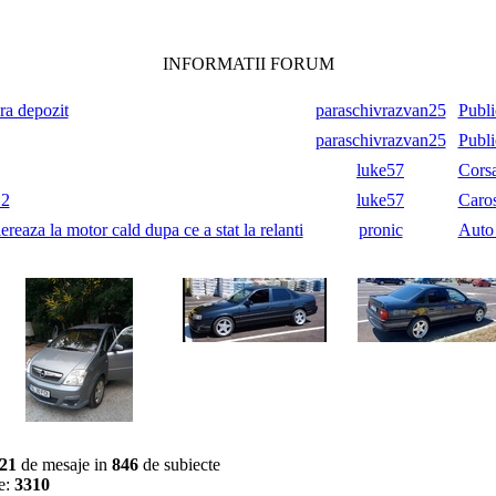
INFORMATII FORUM
ara depozit
paraschivrazvan25
Publi
paraschivrazvan25
Publi
luke57
Cors
.2
luke57
Caros
reaza la motor cald dupa ce a stat la relanti
pronic
Auto
21
de mesaje in
846
de subiecte
e:
3310