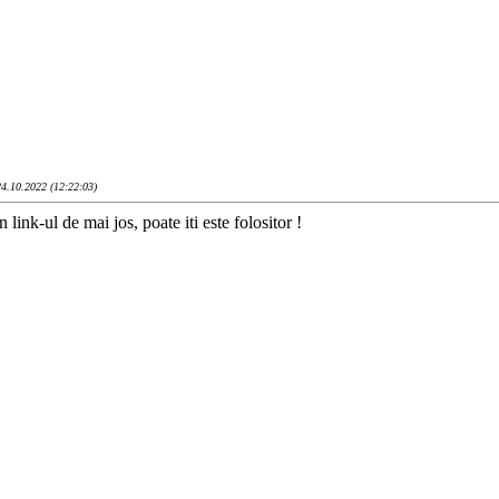
24.10.2022 (12:22:03)
n link-ul de mai jos, poate iti este folositor !