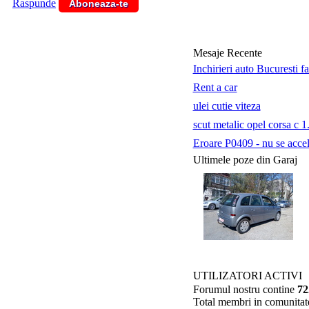
Raspunde
Aboneaza-te
Mesaje Recente
Inchirieri auto Bucuresti f
Rent a car
ulei cutie viteza
scut metalic opel corsa c 1
Eroare P0409 - nu se accele
Ultimele poze din Garaj
UTILIZATORI ACTIVI
Forumul nostru contine
72
Total membri in comunitat