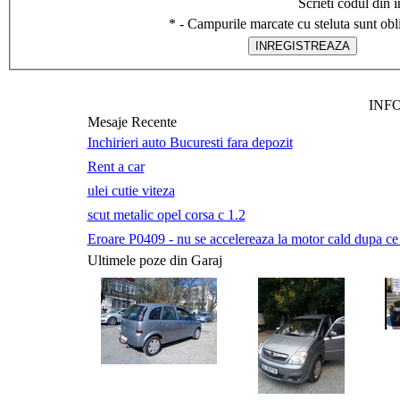
Scrieti codul din 
*
- Campurile marcate cu steluta sunt obli
INF
Mesaje Recente
Inchirieri auto Bucuresti fara depozit
Rent a car
ulei cutie viteza
scut metalic opel corsa c 1.2
Eroare P0409 - nu se accelereaza la motor cald dupa ce a 
Ultimele poze din Garaj