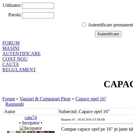
Utilizator:
Parola:
Autentificare permanen
FORUM
MASINI
AUTENTIFICARE
CONT NOU
CAUTA
REGULAMENT
CAPAC
Forum
»
Vanzari & Cumparari Piese
»
Capace opel 16''
Raspunde
Autor
Subiectul: Capace opel 16''
cata74
Raspuns #1 - 30.03.2016 (15:58:58)
• Incepator •
Cumpar capace opel pe 16'' pt jante ta