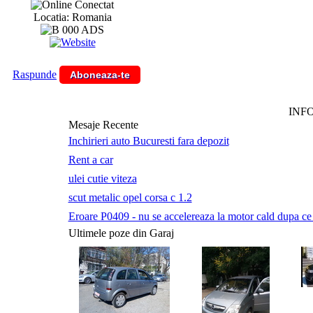
Conectat
Locatia: Romania
Raspunde
Aboneaza-te
INF
Mesaje Recente
Inchirieri auto Bucuresti fara depozit
Rent a car
ulei cutie viteza
scut metalic opel corsa c 1.2
Eroare P0409 - nu se accelereaza la motor cald dupa ce a 
Ultimele poze din Garaj