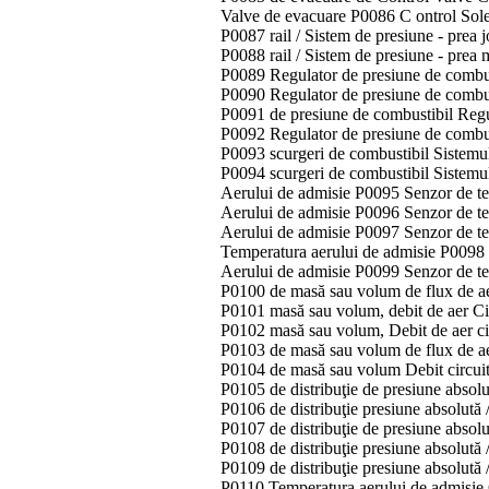
Valve de evacuare P0086 C ontrol Sole
P0087 rail / Sistem de presiune - prea 
P0088 rail / Sistem de presiune - prea 
P0089 Regulator de presiune de combus
P0090 Regulator de presiune de combust
P0091 de presiune de combustibil Regul
P0092 Regulator de presiune de combust
P0093 scurgeri de combustibil Sistemul
P0094 scurgeri de combustibil Sistemul
Aerului de admisie P0095 Senzor de tem
Aerului de admisie P0096 Senzor de te
Aerului de admisie P0097 Senzor de te
Temperatura aerului de admisie P0098 
Aerului de admisie P0099 Senzor de tem
P0100 de masă sau volum de flux de ae
P0101 masă sau volum, debit de aer C
P0102 masă sau volum, Debit de aer ci
P0103 de masă sau volum de flux de aer 
P0104 de masă sau volum Debit circuit 
P0105 de distribuţie de presiune absolu
P0106 ​​de distribuţie presiune absolut
P0107 de distribuţie de presiune absolut
P0108 de distribuţie presiune absolută /
P0109 de distribuţie presiune absolută 
P0110 Temperatura aerului de admisie 