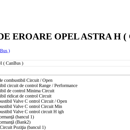
DE EROARE OPEL ASTRA H ( 
nBus )
 H ( CanBus )
e combustibil Circuit / Open
il circuit de control Range / Performance
bil de control Minima Circuit
l ridicat de control Circuit
stibil Valve C ontrol Circuit / Open
stibil Valve C ontrol Circuit Min
tibil Valve C ontrol circuit H igh
formanţă (bancul 1)
formanţă (Bank2)
ircuit Poziţia (bancul 1)