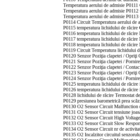
Temperatura aerului de admisie P0111
Temperatura aerului de admisie P0112 C
Temperatura aerului de admisie P0113 C
P0114 Circuit Temperatura aerului de a
P0115 temperatura lichidului de răcire
P0116 temperatura lichidului de răcir
P0117 temperatura lichidului de răcire
P0118 temperatura lichidului de răcire 
P0119 Circuit Temperatura lichidului d
P0120 Senzor Poziţia clapetei / Opriţi 
P0121 Senzor Poziţia clapetei / Pornir
P0122 Senzor Poziţia clapetei / Contac
P0123 Senzor Poziţia clapetei / Opriţi 
P0124 Senzor Poziţia clapetei / Pornirea
P0125 temperatura lichidului de răcire
P0126 temperatura lichidului de răcire i
P0128 lichidului de răcire Termostat de
P0129 presiunea barometrică prea scăz
P0130 O2 Sensor Circuit Malfunction 
P0131 O2 Sensor Circuit tensiune joas
P0132 O2 Sensor Circuit High Voltage
P0133 O2 Sensor Circuit Slow Respon
P0134 O2 Sensor Circuit nr de activita
P0135 O2 Incalzitor circuitul senzorul