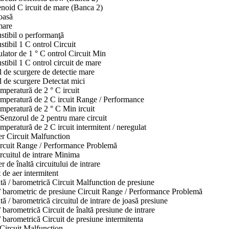
noid C ircuit de mare (Banca 2)
joasă
mare
tibil o performanţă
ibil 1 C ontrol Circuit
ator de 1 ° C ontrol Circuit Min
ibil 1 C ontrol circuit de mare
 de scurgere de detectie mare
 de scurgere Detectat mici
peratură de 2 ° C ircuit
mperatură de 2 C ircuit Range / Performance
mperatură de 2 ° C Min ircuit
Senzorul de 2 pentru mare circuit
peratură de 2 C ircuit intermitent / neregulat
r Circuit Malfunction
ircuit Range / Performance Problemă
rcuitul de intrare Minima
de înaltă circuitului de intrare
de aer intermitent
tă / barometrică Circuit Malfunction de presiune
ă / barometric de presiune Circuit Range / Performance Problemă
ă / barometrică circuitul de intrare de joasă presiune
 barometrică Circuit de înaltă presiune de intrare
/ barometrică Circuit de presiune intermitenta
Circuit Malfunction