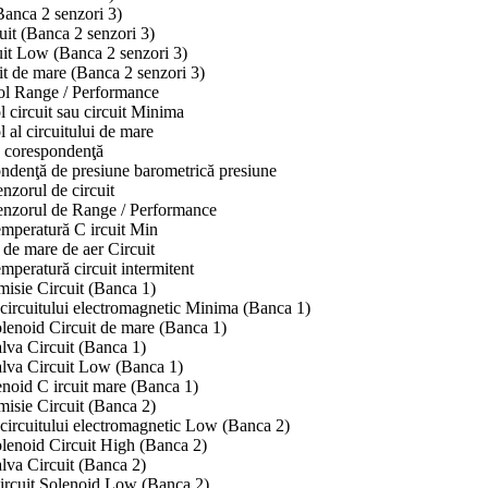
anca 2 senzori 3)
it (Banca 2 senzori 3)
it Low (Banca 2 senzori 3)
it de mare (Banca 2 senzori 3)
rol Range / Performance
l circuit sau circuit Minima
l al circuitului de mare
 corespondenţă
ondenţă de presiune barometrică presiune
zorul de circuit
enzorul de Range / Performance
emperatură C ircuit Min
de mare de aer Circuit
mperatură circuit intermitent
misie Circuit (Banca 1)
 circuitului electromagnetic Minima (Banca 1)
lenoid Circuit de mare (Banca 1)
lva Circuit (Banca 1)
alva Circuit Low (Banca 1)
noid C ircuit mare (Banca 1)
misie Circuit (Banca 2)
 circuitului electromagnetic Low (Banca 2)
lenoid Circuit High (Banca 2)
lva Circuit (Banca 2)
ircuit Solenoid Low (Banca 2)