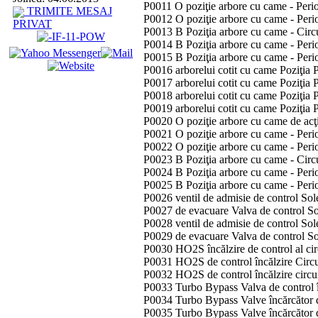
P0011 O poziţie arbore cu came - Perio
TRIMITE MESAJ
P0012 O poziţie arbore cu came - Peri
PRIVAT
P0013 B Poziţia arbore cu came - Circu
P0014 B Poziţia arbore cu came - Perio
P0015 B Poziţia arbore cu came - Peri
P0016 arborelui cotit cu came Poziţia 
P0017 arborelui cotit cu came Poziţia 
P0018 arborelui cotit cu came Poziţia 
P0019 arborelui cotit cu came Poziţia 
P0020 O poziţie arbore cu came de acţ
P0021 O poziţie arbore cu came - Perio
P0022 O poziţie arbore cu came - Peri
P0023 B Poziţia arbore cu came - Circu
P0024 B Poziţia arbore cu came - Perio
P0025 B Poziţia arbore cu came - Peri
P0026 ventil de admisie de control Sol
P0027 de evacuare Valva de control So
P0028 ventil de admisie de control Sol
P0029 de evacuare Valva de control So
P0030 HO2S încălzire de control al cir
P0031 HO2S de control încălzire Circ
P0032 HO2S de control încălzire circu
P0033 Turbo Bypass Valva de control î
P0034 Turbo Bypass Valve încărcător 
P0035 Turbo Bypass Valve încărcător de