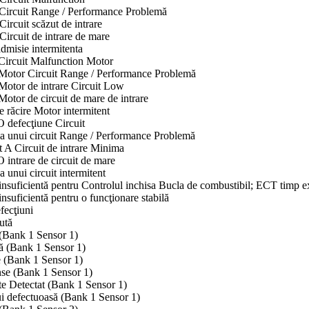
 Circuit Range / Performance Problemă
ircuit scăzut de intrare
ircuit de intrare de mare
dmisie intermitenta
 Circuit Malfunction Motor
e Motor Circuit Range / Performance Problemă
 Motor de intrare Circuit Low
Motor de circuit de mare de intrare
e răcire Motor intermitent
O defecţiune Circuit
ea unui circuit Range / Performance Problemă
t A Circuit de intrare Minima
O intrare de circuit de mare
 unui circuit intermitent
 insuficientă pentru Controlul inchisa Bucla de combustibil; ECT timp e
nsuficientă pentru o funcţionare stabilă
fecţiuni
ută
(Bank 1 Sensor 1)
ă (Bank 1 Sensor 1)
 (Bank 1 Sensor 1)
se (Bank 1 Sensor 1)
te Detectat (Bank 1 Sensor 1)
ui defectuoasă (Bank 1 Sensor 1)