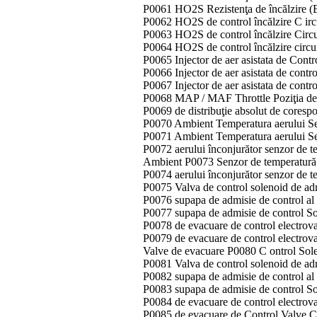
P0061 HO2S Rezistenţa de încălzire (B
P0062 HO2S de control încălzire C ircu
P0063 HO2S de control încălzire Circu
P0064 HO2S de control încălzire circu
P0065 Injector de aer asistata de Cont
P0066 Injector de aer asistata de contro
P0067 Injector de aer asistata de contro
P0068 MAP / MAF Throttle Poziţia de
P0069 de distribuţie absolut de coresp
P0070 Ambient Temperatura aerului Sen
P0071 Ambient Temperatura aerului S
P0072 aerului înconjurător senzor de t
Ambient P0073 Senzor de temperatură 
P0074 aerului înconjurător senzor de te
P0075 Valva de control solenoid de ad
P0076 supapa de admisie de control al
P0077 supapa de admisie de control So
P0078 de evacuare de control electrova
P0079 de evacuare de control electrov
Valve de evacuare P0080 C ontrol Sole
P0081 Valva de control solenoid de ad
P0082 supapa de admisie de control al
P0083 supapa de admisie de control So
P0084 de evacuare de control electrova
P0085 de evacuare de Control Valve C