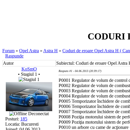
CODURI 
Forum
»
Opel Astra
»
Astra H
»
Coduri de eroare Opel Astra H ( Ca
Raspunde
Autor
Subiectul: Coduri de eroare Opel Astra
KoSmO
Raspuns #1 - 04.06.2013 (20:39:17)
• Stagiul 1 •
P0001 Regulator de volum de control d
P0002 Regulator de volum de combustib
P0003 Regulator de volum de combusti
P0004 Regulator de volum de combustibi
P0005 Temporizator închidere de combu
P0006 Temporizator închidere de combu
P0007 Temporizator închidere de combus
Deconectat
P0008 Poziţia motorului sistem de per
Posturi:
185
P0009 Poziţia motorului sistem de per
Locatia: Bucuresti
P0010 un arbore cu came de acţionare C
Joined: 04.06.2013