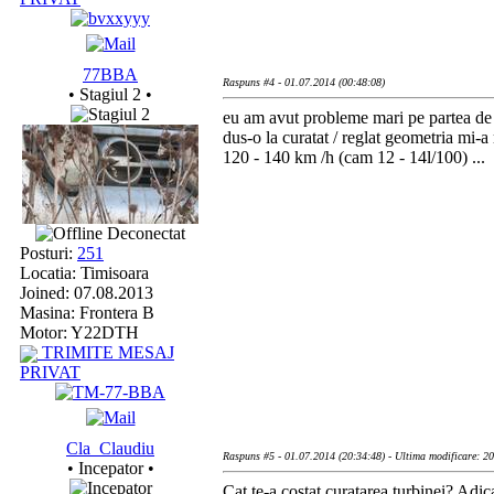
77BBA
Raspuns #4 - 01.07.2014 (00:48:08)
• Stagiul 2 •
eu am avut probleme mari pe partea de c
dus-o la curatat / reglat geometria mi-
120 - 140 km /h (cam 12 - 14l/100) ...
Deconectat
Posturi:
251
Locatia: Timisoara
Joined: 07.08.2013
Masina: Frontera B
Motor: Y22DTH
TRIMITE MESAJ
PRIVAT
Cla_Claudiu
Raspuns #5 - 01.07.2014 (20:34:48) - Ultima modificare: 2
• Incepator •
Cat te-a costat curatarea turbinei? Adica