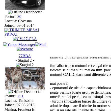
Deconectat
Posturi:
30
Locatia: Covasna
Joined: 09.01.2014
TRIMITE MESAJ
PRIVAT
77BBA
Raspuns #12 - 27.10.2014 (08:52:52) - Ultima modificare: 
• Stagiul 2 •
fum albastru cu motorul rece egal (de o
ridicate se dilata si nu mai da fum. pa
motorul CALD. daca sunt diferente viz
mai poate fi:
- epuratorul de ulei din capac chiuloasa 
Deconectat
poate verifica foarte usor: se demonteaz
Posturi:
251
umed/are ulei pe el, cea mai simpla rezo
Locatia: Timisoara
- turbina (miezulsau bucse de ungere) ter
Joined: 07.08.2013
admisie dupa care il trimite in motor: s
Masina: Frontera B
aici si nu este ulei inainte de turbina .