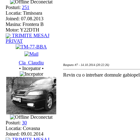
Deconectat
Posturi:
251
Locatia: Timisoara
Joined: 07.08.2013
Masina: Frontera B
Motor: Y22DTH
TRIMITE MESAJ
PRIVAT
Cla_Claudiu
Raspuns #7 - 14.10.2014 (20:22:26)
• Incepator •
Revin cu o intrebare domnule gabiopel .
Deconectat
Posturi:
30
Locatia: Covasna
Joined: 09.01.2014
TRIMITE MESAJ