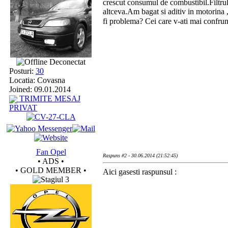
crescut consumul de combustibil.Filtrul 
altceva.Am bagat si aditiv in motorina ,
fi problema? Cei care v-ati mai confrun
Deconectat
Posturi:
30
Locatia: Covasna
Joined: 09.01.2014
TRIMITE MESAJ
PRIVAT
Fan Opel
Raspuns #2 - 30.06.2014 (21:52:45)
• ADS •
• GOLD MEMBER •
Aici gasesti raspunsul :