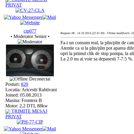
PRIVAT
cip077
Raspuns #8 - 14.10.2014 (22:31:49) - Ultima modificare: 2
• Moderator Senior •
Fa-i un consum real, la plin/plin de cat
Atentie ca si la plin/plin pot aparea di
opri la primul clik de stop pompa, la al
La 2.0 nu ai voie sa depasesti 7-7.5 %
Deconectat
Posturi:
820
Locatia: Aricestii Rahtivani
Joined: 05.08.2013
Masina: Frontera B
Motor: 2,2 DTI, 88kw
TRIMITE MESAJ
PRIVAT