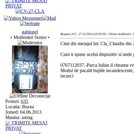
TRIMITE MESAJ
PRIVAT
gabiopel
Raspuns #15 - 27.10.2014 (18:29:33) - Ultima modificare: 
• Moderator Senior •
Citat din mesajul lui: Cla_Claudiu din
Cum ii spune acelui dispozitiv si unde
0767112037.-Parca Iulian il cheama vezi
Modul de pacalit bujiile incandescente, 
incurci
Deconectat
Posturi:
635
Locatia: Buzau
Joined: 04.06.2013
Masina: astrag
TRIMITE MESAJ
PRIVAT