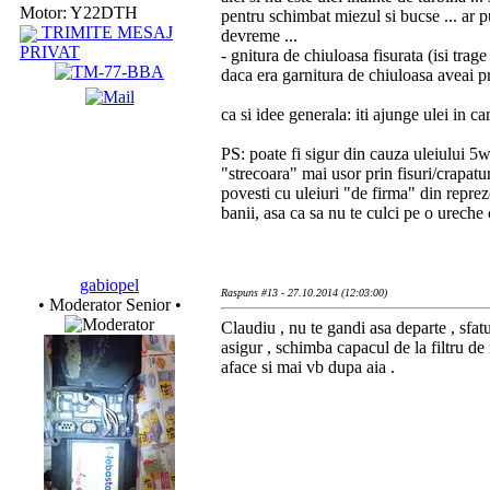
Motor: Y22DTH
pentru schimbat miezul si bucse ... ar p
TRIMITE MESAJ
devreme ...
PRIVAT
- gnitura de chiuloasa fisurata (isi trag
daca era garnitura de chiuloasa aveai pro
ca si idee generala: iti ajunge ulei in c
PS: poate fi sigur din cauza uleiului 5
"strecoara" mai usor prin fisuri/crapatur
povesti cu uleiuri "de firma" din repreze
banii, asa ca sa nu te culci pe o ureche
gabiopel
Raspuns #13 - 27.10.2014 (12:03:00)
• Moderator Senior •
Claudiu , nu te gandi asa departe , sfatu
asigur , schimba capacul de la filtru de 
aface si mai vb dupa aia .