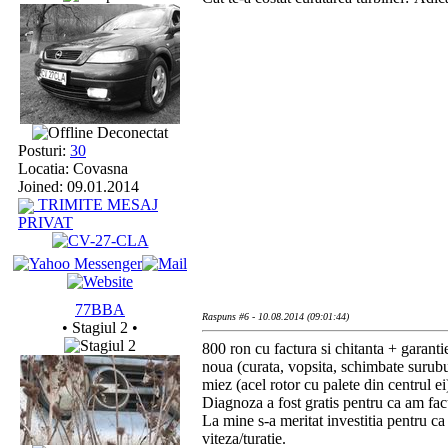
Deconectat
Posturi:
30
Locatia: Covasna
Joined: 09.01.2014
TRIMITE MESAJ
PRIVAT
77BBA
Raspuns #6 - 10.08.2014 (09:01:44)
• Stagiul 2 •
800 ron cu factura si chitanta + garanti
noua (curata, vopsita, schimbate surubu
miez (acel rotor cu palete din centrul ei
Diagnoza a fost gratis pentru ca am facut
La mine s-a meritat investitia pentru c
viteza/turatie.