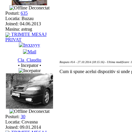
Deconectat
Posturi:
635
Locatia: Buzau
Joined: 04.06.2013
Masina: astrag
TRIMITE MESAJ
PRIVAT
Cla_Claudiu
Raspuns #14 - 27.10.2014 (18:15:16) - Ultima modificare: 
• Incepator •
Cum ii spune acelui dispozitiv si unde
Deconectat
Posturi:
30
Locatia: Covasna
Joined: 09.01.2014