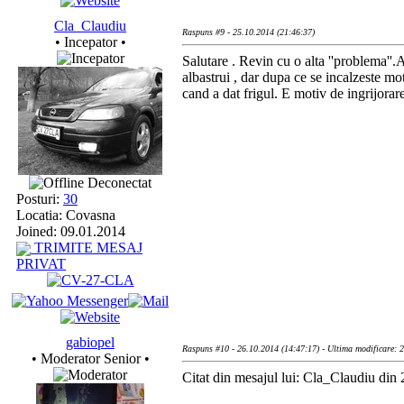
Cla_Claudiu
Raspuns #9 - 25.10.2014 (21:46:37)
• Incepator •
Salutare . Revin cu o alta ''problema''
albastrui , dar dupa ce se incalzeste mo
cand a dat frigul. E motiv de ingrijorar
Deconectat
Posturi:
30
Locatia: Covasna
Joined: 09.01.2014
TRIMITE MESAJ
PRIVAT
gabiopel
Raspuns #10 - 26.10.2014 (14:47:17) - Ultima modificare: 
• Moderator Senior •
Citat din mesajul lui: Cla_Claudiu din