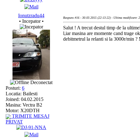
Ionutzradu44
Raspuns #16 - 30.03.2015 (22:13:22) - Ultima modificare: 
• Incepator •
Salut ! A trecut destul timp de la ulti
l,iar masina are momente cand trage ok
debitmetrul la relanti si la 3000r/min ?
Deconectat
Posturi:
6
Locatia: Bailesti
Joined: 04.02.2015
Masina: Vectra B2
Motor: X20DTH
TRIMITE MESAJ
PRIVAT