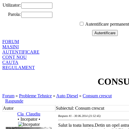
Utilizator:
Parola:
Autentificare permanen
FORUM
MASINI
AUTENTIFICARE
CONT NOU
CAUTA
REGULAMENT
CONSU
Forum
»
Probleme Tehnice
»
Auto Diesel
»
Consum crescut
Raspunde
Autor
Subiectul: Consum crescut
Cla_Claudiu
Raspuns #1 - 30.06.2014 (21:52:45)
• Incepator •
Salut la toata lumea.Detin un opel astr