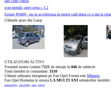
ulei cutie viteza
scut metalic opel corsa c 1.2
Eroare P0409 - nu se accelereaza la motor cald dupa ce a stat la relan
Ultimele poze din Garaj
UTILIZATORI ACTIVI
Forumul nostru contine
7221
de mesaje in
846
de subiecte
Total membri in comunitate:
3310
Ultimul utilizator inregistrat pe Fan Opel Forum este
Mihaela
Fan Opel Romania le ureaza
LA MULTI ANI
urmatorilor membri
,
,
,
danutzz192g
vik123456
soka
bufe18