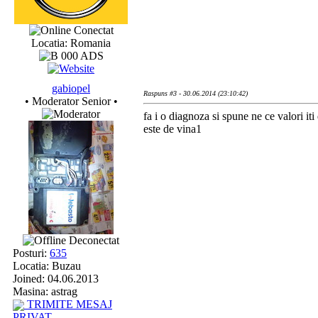
Conectat
Locatia: Romania
gabiopel
Raspuns #3 - 30.06.2014 (23:10:42)
• Moderator Senior •
fa i o diagnoza si spune ne ce valori iti 
este de vina1
Deconectat
Posturi:
635
Locatia: Buzau
Joined: 04.06.2013
Masina: astrag
TRIMITE MESAJ
PRIVAT