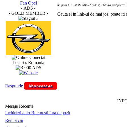
Fan Opel
Raspuns #17 - 30.03.2015 (22:13:22) - Ultima modificare: 
• ADS •
• GOLD MEMBER •
Cauta si in link-ul de mai jos, poate iti e
Conectat
Locatia: Romania
Raspunde
Aboneaza-te
INF
Mesaje Recente
Inchirieri auto Bucuresti fara depozit
Rent a car