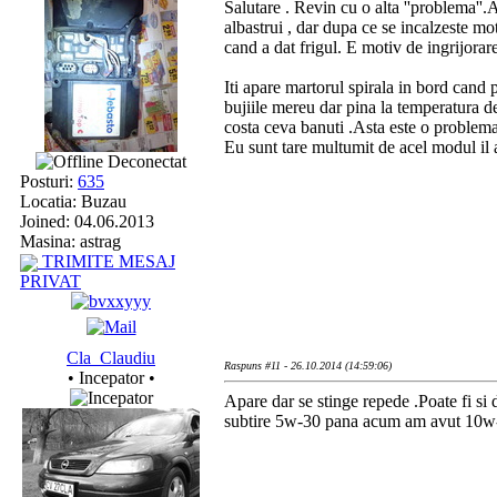
Salutare . Revin cu o alta ''problema''
albastrui , dar dupa ce se incalzeste mo
cand a dat frigul. E motiv de ingrijorar
Iti apare martorul spirala in bord cand
bujiile mereu dar pina la temperatura de
costa ceva banuti .Asta este o problem
Eu sunt tare multumit de acel modul il 
Deconectat
Posturi:
635
Locatia: Buzau
Joined: 04.06.2013
Masina: astrag
TRIMITE MESAJ
PRIVAT
Cla_Claudiu
Raspuns #11 - 26.10.2014 (14:59:06)
• Incepator •
Apare dar se stinge repede .Poate fi s
subtire 5w-30 pana acum am avut 10w-