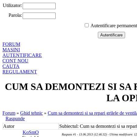
Utilizator:
Parola:
Autentificare permanen
FORUM
MASINI
AUTENTIFICARE
CONT NOU
CAUTA
REGULAMENT
CUM SA DEMONTEZI SI SA 
LA OP
Forum
»
Ghid tehnic
»
Cum sa demontezi si sa repari grilele de venti
Raspunde
Autor
Subiectul: Cum sa demontezi si sa repari
KoSmO
Raspuns #1 - 13.06.2013 (12:46:32) - Ultima modificare: 1