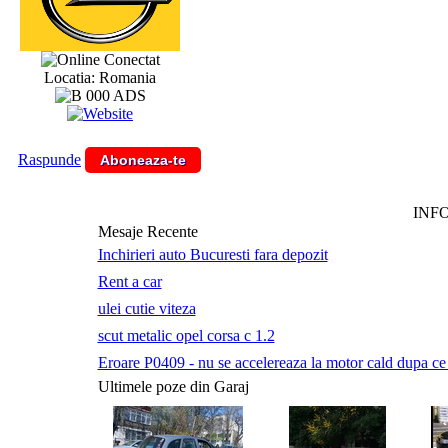
Conectat
Locatia: Romania
Raspunde
Aboneaza-te
INF
Mesaje Recente
Inchirieri auto Bucuresti fara depozit
Rent a car
ulei cutie viteza
scut metalic opel corsa c 1.2
Eroare P0409 - nu se accelereaza la motor cald dupa ce a 
Ultimele poze din Garaj