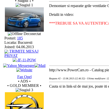
• Stagiul 1 •
Demontare si reparatie grile ventilatie
Detalii in video:
***TREBUIE SA VA AUTENTIFIC
Deconectat
Posturi:
185
Locatia: Bucuresti
Joined: 04.06.2013
TRIMITE MESAJ
PRIVAT
http://www.PowerCars.ro - Catalog pies
Fan Opel
Raspuns #2 - 13.06.2013 (12:46:32) - Ultima modificare: 1
• ADS •
• GOLD MEMBER •
Cauta si in link-ul de mai jos, poate iti e