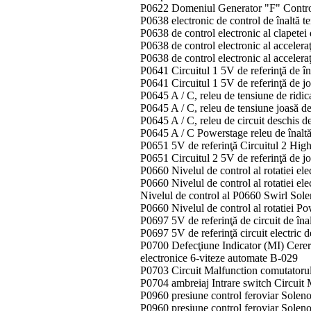
P0622 Domeniul Generator "F" Control
P0638 electronic de control de înaltă t
P0638 de control electronic al clapetei
P0638 de control electronic al acceleraţ
P0638 de control electronic al acceler
P0641 Circuitul 1 5V de referinţă de î
P0641 Circuitul 1 5V de referinţă de j
P0645 A / C, releu de tensiune de ridica
P0645 A / C, releu de tensiune joasă de 
P0645 A / C, releu de circuit deschis de
P0645 A / C Powerstage releu de înaltă 
P0651 5V de referinţă Circuitul 2 Hig
P0651 Circuitul 2 5V de referinţă de j
P0660 Nivelul de control al rotatiei el
P0660 Nivelul de control al rotatiei el
Nivelul de control al P0660 Swirl Sol
P0660 Nivelul de control al rotatiei P
P0697 5V de referinţă de circuit de îna
P0697 5V de referinţă circuit electric 
P0700 Defecţiune Indicator (MI) Cerer
electronice 6-viteze automate B-029
P0703 Circuit Malfunction comutatorul 
P0704 ambreiaj Intrare switch Circuit
P0960 presiune control feroviar Solen
P0960 presiune control feroviar Soleno