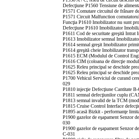
Defecţiune P1560 Tensiune de alimenta
P1571 Comutare circuitul de frânare de 
P1571 Circuit Malfunction comutatorul 
Funcţia P1610 Imobilizator nu sunt pr
Defecţiune P1610 Imobilizator Imobili
P1611 Cod de securitate greşită Intrat 
P1613 Imobilizator semnal Imobilizato
P1614 semnal greşit Imobilizator primi
P1614 greşită cheie Imobilizator tran
P1615 ECM (Modulul de Control Engine
P1616 CIM (coloana de direcţie modulul
P1625 Releu principal se deschide pr
P1625 Releu principal se deschide pre
P1700 Vehicul Serviciul de curand cer
029
P1810 injecţie Defecţiune Cantitate B
P1811 semnal defecţiunilor cuplu (CA
P1813 semnal invalid de la TCM (modul
P1815 Cruise Control Interface defecţ
P1895 acasă Bizkit - performanţe limit
P1900 gazelor de eşapament Senzor de 
030
P1900 gazelor de eşapament Senzor de 
C-031