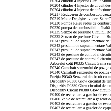
P0204 cilindru 4 Injector Circuit Min
P0204 cilindru 4 Injector de circuit de
P0204 cilindru 4 Injector de defecţiun
P0217 Reducerea de combustibil cauzate
P0219 Motor Depăşirea vitezei Stare 
P0230 Pompa Releu redus de combusti
P0230 pompa de combustibil de înaltă
P0235 Senzor de presiune Circuitul Boo
P0235 Senzor de presiune Circuitul Bo
P0243 presiunii de supraalimentare de 
P0243 presiunii de supraalimentare Va
P0243 presiunii de supraalimentare Va
P0243 de presiune de control al circui
P0243 de presiune de control al circui
Arborelui cotit P0335 Circuit Gama se
P0340 Camshaft senzorului de poziţie c
P0340 Camshaft senzorului de poziţie ci
Poziţia P0340 Senzorul de circuit cu
Dispozitiv P0380 Glow circuitul de ten
Dispozitiv P0380 Glow circuitul de te
Dispozitiv Circuit P0380 Glow circuit
P0400 de recirculare a gazelor de eva
P0400 Valve de recirculare a gazelor 
P0403 de recirculare a gazelor de evac
P0403 de recirculare a gazelor de eşap