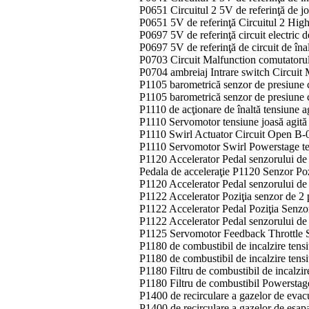
P0651 Circuitul 2 5V de referinţă de j
P0651 5V de referinţă Circuitul 2 Hig
P0697 5V de referinţă circuit electric 
P0697 5V de referinţă de circuit de îna
P0703 Circuit Malfunction comutatorul 
P0704 ambreiaj Intrare switch Circuit
P1105 barometrică senzor de presiune c
P1105 barometrică senzor de presiune ci
P1110 de acţionare de înaltă tensiune 
P1110 Servomotor tensiune joasă agit
P1110 Swirl Actuator Circuit Open B-
P1110 Servomotor Swirl Powerstage te
P1120 Accelerator Pedal senzorului de p
Pedala de acceleraţie P1120 Senzor Po
P1120 Accelerator Pedal senzorului de 
P1122 Accelerator Poziţia senzor de 2 
P1122 Accelerator Pedal Poziţia Senz
P1122 Accelerator Pedal senzorului de 
P1125 Servomotor Feedback Throttle 
P1180 de combustibil de incalzire tensi
P1180 de combustibil de incalzire tensi
P1180 Filtru de combustibil de incalzi
P1180 Filtru de combustibil Powerstag
P1400 de recirculare a gazelor de evac
P1400 de recirculare a gazelor de eşap