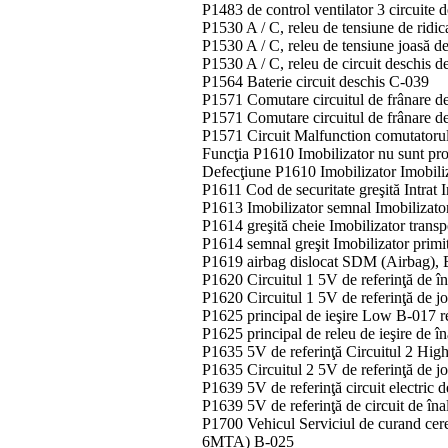
P1483 de control ventilator 3 circuite
P1530 ​​A / C, releu de tensiune de ridic
P1530 ​​A / C, releu de tensiune joasă de
P1530 ​​A / C, releu de circuit deschis d
P1564 Baterie circuit deschis C-039
P1571 Comutare circuitul de frânare de 
P1571 Comutare circuitul de frânare de 
P1571 Circuit Malfunction comutatorul 
Funcţia P1610 Imobilizator nu sunt pr
Defecţiune P1610 Imobilizator Imobili
P1611 Cod de securitate greşită Intrat 
P1613 Imobilizator semnal Imobilizato
P1614 greşită cheie Imobilizator tran
P1614 semnal greşit Imobilizator primi
P1619 airbag dislocat SDM (Airbag),
P1620 Circuitul 1 5V de referinţă de î
P1620 Circuitul 1 5V de referinţă de j
P1625 principal de ieşire Low B-017 r
P1625 principal de releu de ieşire de î
P1635 5V de referinţă Circuitul 2 Hig
P1635 Circuitul 2 5V de referinţă de j
P1639 5V de referinţă circuit electric 
P1639 5V de referinţă de circuit de îna
P1700 Vehicul Serviciul de curand c
6MTA) B-025