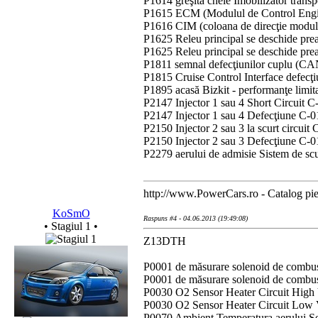
P1614 greşită cheie Imobilizator tran
P1615 ECM (Modulul de Control Engine
P1616 CIM (coloana de direcţie modulul
P1625 Releu principal se deschide pr
P1625 Releu principal se deschide pre
P1811 semnal defecţiunilor cuplu (CA
P1815 Cruise Control Interface defecţ
P1895 acasă Bizkit - performanţe limit
P2147 Injector 1 sau 4 Short Circuit C
P2147 Injector 1 sau 4 Defecţiune C-0
P2150 Injector 2 sau 3 la scurt circuit
P2150 Injector 2 sau 3 Defecţiune C-0
P2279 aerului de admisie Sistem de sc
http://www.PowerCars.ro - Catalog pies
KoSmO
Raspuns #4 - 04.06.2013 (19:49:08)
• Stagiul 1 •
Z13DTH
P0001 de măsurare solenoid de combust
P0001 de măsurare solenoid de combust
P0030 O2 Sensor Heater Circuit High 
P0030 O2 Sensor Heater Circuit Low 
P0070 Ambient Temperatura aerului S