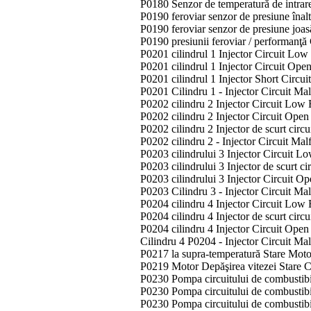
P0180 Senzor de temperatură de intrare
P0190 feroviar senzor de presiune înal
P0190 feroviar senzor de presiune joa
P0190 presiunii feroviar / performanţă
P0201 cilindrul 1 Injector Circuit Lo
P0201 cilindrul 1 Injector Circuit Ope
P0201 cilindrul 1 Injector Short Circui
P0201 Cilindru 1 - Injector Circuit Ma
P0202 cilindru 2 Injector Circuit Low
P0202 cilindru 2 Injector Circuit Ope
P0202 cilindru 2 Injector de scurt circ
P0202 cilindru 2 - Injector Circuit Ma
P0203 cilindrului 3 Injector Circuit 
P0203 cilindrului 3 Injector de scurt ci
P0203 cilindrului 3 Injector Circuit O
P0203 Cilindru 3 - Injector Circuit Ma
P0204 cilindru 4 Injector Circuit Low
P0204 cilindru 4 Injector de scurt circ
P0204 cilindru 4 Injector Circuit Ope
Cilindru 4 P0204 - Injector Circuit Ma
P0217 la supra-temperatură Stare Moto
P0219 Motor Depăşirea vitezei Stare 
P0230 Pompa circuitului de combustibi
P0230 Pompa circuitului de combustib
P0230 Pompa circuitului de combustib