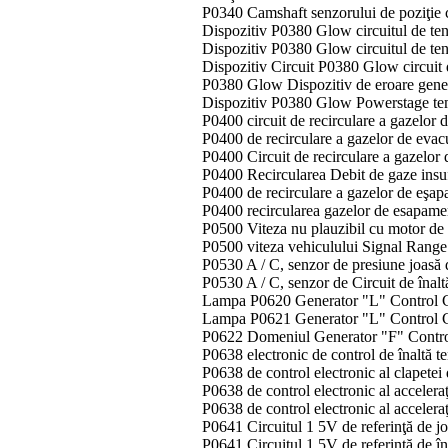
P0340 Camshaft senzorului de poziţie 
Dispozitiv P0380 Glow circuitul de te
Dispozitiv P0380 Glow circuitul de te
Dispozitiv Circuit P0380 Glow circuit
P0380 Glow Dispozitiv de eroare gene
Dispozitiv P0380 Glow Powerstage tem
P0400 circuit de recirculare a gazelor
P0400 de recirculare a gazelor de evac
P0400 Circuit de recirculare a gazelo
P0400 Recircularea Debit de gaze insu
P0400 de recirculare a gazelor de eşa
P0400 recircularea gazelor de esapame
P0500 Viteza nu plauzibil cu motor de 
P0500 viteza vehiculului Signal Rang
P0530 A / C, senzor de presiune joasă de
P0530 A / C, senzor de Circuit de înaltă
Lampa P0620 Generator "L" Control Ci
Lampa P0621 Generator "L" Control Ci
P0622 Domeniul Generator "F" Contro
P0638 electronic de control de înaltă t
P0638 de control electronic al clapetei
P0638 de control electronic al acceleraţ
P0638 de control electronic al acceler
P0641 Circuitul 1 5V de referinţă de j
P0641 Circuitul 1 5V de referinţă de î