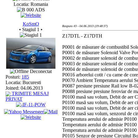
Locatia: Romania
KoSmO
Raspuns #3 - 04.06.2013 (19:48:37)
• Stagiul 1 •
Z17DTL - Z17DTH
P0001 de măsurare de combustibil Sol
P0001 de măsurare Solenoid Valve Pow
P0002 de măsurare solenoid de combus
P0003 de măsurare solenoid de combust
P0004 de măsurare solenoid de combust
Deconectat
P0016 arborelui cotit / cu came de co
Posturi:
185
P0070 Ambient Temperatura aerului S
Locatia: Bucuresti
P0087 presiune presiune Rail low B-0
Joined: 04.06.2013
P0088 presiune presiune feroviar de 
TRIMITE MESAJ
P0100 masă sau volum, Debit de aer C
PRIVAT
P0100 masă sau volum, Debit de aer ci
P0100 masă sau volum, Debit de aer ci
P0100 masă sau volum, senzorul de cir
Temperatura aerului de admisie P0100 C
Temperatura aerului de admisie P0100 C
Temperatura aerului de admisie P0100
P0105 Senzor de presiune Circuitul Bo