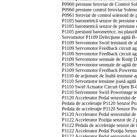
P0960 presiune feroviar de Control So
P0960 presiune control feroviar Solen
P0961 feroviar de control solenoid de
P1105 barometrică senzor de presiune ci
P1105 barometrică senzor de presiune c
P1105 presiunii barometrice, nu plauzi
Servomotor P1109 Defecţiune agită B
P1109 Servomotor Swirl tensiunii de a
P1109 Servomotor Feedback circuit agi
P1109 Servomotor Feedback circuit agi
P1109 Servomotor semnale de Rotiţi D
P1109 Servomotor semnale de agită de
P1109 Servomotor Feedback Powerstage
P1110 de acţionare de înaltă tensiune 
P1110 Servomotor tensiune joasă agit
P1110 Swirl Actuator Circuit Open B-
P1110 Servomotor Swirl Powerstage te
P1120 Accelerator Pedal senzorului de p
Pedala de acceleraţie P1120 Senzor Poz
Pedala de acceleraţie P1120 Senzor Po
P1120 Accelerator Pedal senzorului de 
P1122 Accelerator Poziţia senzor de 2 
P1122 Pedala de acceleraţie senzor de 
P1122 Accelerator Pedal Poziţia Senz
P1122 Accelerator Pedal senzorului de 