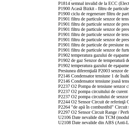
P1814 semnal invalid de la ECC (Elec
P1900 Acasă Bizkit - filtru de particul
P1900 ciclu de regenerare filtru de par
P1901 filtru de particule senzor de ten
P1901 filtru de particule senzor de pre
P1901 filtru de particule senzor de pre
P1901 filtru de particule senzor de ten
P1901 filtru de particule senzor de p
P1901 filtru de particule de presiune n
P1901 filtru de particule senzor de fur
P1902 temperatura gazului de eşapament
P1902 de gaz Senzor de temperatură de 
P1902 temperatura gazului de eşapame
Presiunea diferenţială P2003 senzor de
P2146 Condensator tensiune 1 de înalt
P2146 Condensator tensiune joasă ten
P2237 O2 Pompa de tensiune senzor cir
P2237 O2 pompa circuitului de curent 
P2237 O2 pompa circuitului de senzor
P2244 O2 Sensor Circuit de referinţă 
P2264 "de apă în combustibil" Circuit
P2297 O2 Sensor Circuit Range / Per
U2106 Date nevalide din TCM (modul
U2108 Date nevalide din ABS (Anti-Lo