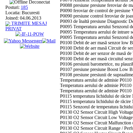
Deconectat
P0088 presiune presiune feroviar de 
Posturi:
185
P0090 feroviar de control de presiune 
Locatia: Bucuresti
P0090 presiune control feroviar de joa
Joined: 04.06.2013
P0093 de înaltă presiune Diagnostic D
TRIMITE MESAJ
P0095 Temperatura aerului Senzorul de
PRIVAT
P0095 Temperatura aerului de intrare 
P0095 Temperatura aerului Senzorul d
P0100 Debit de aer masă senzor low 
P0100 Debit de aer masă Circuit de se
P0100 Debit de aer senzor de masă de 
P0100 Debit de aer masă circuitul senz
P0106 ​​presiunii barometrice, nu plauz
P0107 presiune presiune Boost Low B
P0108 presiune presiunii de supraalime
Temperatura aerului de admisie P0110 C
Temperatura aerului de admisie P0110 C
Temperatura aerului de admisie P0110 
P0115 temperatura lichidului de răcire
P0115 temperatura lichidului de răcire 
P0115 Senzorul de temperatura lichidul
P0130 O2 Sensor Circuit High Voltage
P0130 O2 Sensor Circuit Low Voltage
P0130 O2 Sensor Circuit Malfunction 
P0130 O2 Sensor Circuit Range / Per