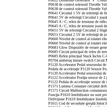
P0622 Domeniul Generator "F" Control
P0638 de control solenoid Throttle Val
P0638 de control solenoid Throttle Val
P0641 Circuitul 1 5V de referinţă de î
P0641 5V de referinţă Circuitul 1 joas
P0645 A / C, releu de tensiune de ridica
P0645 A / C, releu de tensiune joasă de 
P0651 5V de referinţă Circuitul 2 Hig
P0651 Circuitul 2 5V de referinţă de j
P0660 Nivelul de control al rotatiei el
P0660 Nivelul de control al rotatiei el
P0683 Glow Dispozitiv de eroare gene
P0685 Circuit principal de releu de ten
P0685 Releu principal Stuck închis C
P0704 ambreiaj Intrare switch Circuit
P1120 Accelerator Pedal senzorului de p
Pedala de acceleraţie P1120 Senzor Poz
P1120 Accelerator Pedal senzorului de 
P1122 Accelerator Poziţia senzor de 2 
P1122 Pedala de acceleraţie senzor de 
P1571 Lumina Comutare circuitul defect
P1571 Circuit Malfunction comutatorul 
Funcţia P1610 Imobilizator nu sunt pr
Defecţiune P1610 Imobilizator Imobili
P1611 Cod de securitate greşită Intrat 