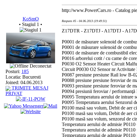
http://www.PowerCars.ro - Catalog pies
KoSmO
Raspuns #5 - 04.06.2013 (19:49:31)
• Stagiul 1 •
Z17DTR - Z17DTJ - A17DTJ - A17
P0001 de măsurare solenoid de combust
P0001 de măsurare solenoid de combust
P0001 de măsurare de combustibil ele
P0016 arborelui cotit / cu came de co
P0030 O2 Sensor Heater Circuit Malfu
Deconectat
Circuit P0030 O2 Sensor nr Activitate
Posturi:
185
P0087 presiune presiune Rail low B-0
Locatia: Bucuresti
P0088 presiune presiune feroviar de 
Joined: 04.06.2013
P0093 presiune presiune feroviar de 
TRIMITE MESAJ
P0094 presiunii feroviar / performanţă
PRIVAT
P0095 Temperatura aerului de intrare 
P0095 Temperatura aerului Senzorul de
P0100 masă sau volum, Debit de aer ci
P0100 masă sau volum, Debit de aer ci
P0100 masă sau volum, senzorul de cir
Temperatura aerului de admisie P0110 C
Temperatura aerului de admisie P0110 C
Temperatura aerului de admisie P0110 c