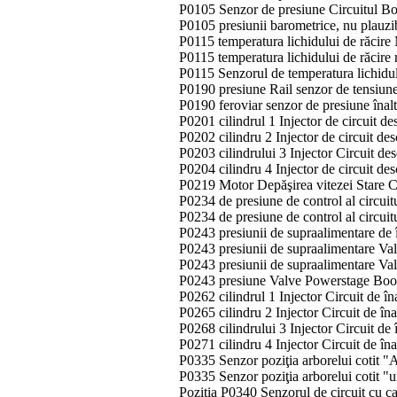
P0105 Senzor de presiune Circuitul Boo
P0105 presiunii barometrice, nu plauzi
P0115 temperatura lichidului de răcire
P0115 temperatura lichidului de răcire 
P0115 Senzorul de temperatura lichidul
P0190 presiune Rail senzor de tensiun
P0190 feroviar senzor de presiune înal
P0201 cilindrul 1 Injector de circuit d
P0202 cilindru 2 Injector de circuit de
P0203 cilindrului 3 Injector Circuit de
P0204 cilindru 4 Injector de circuit de
P0219 Motor Depăşirea vitezei Stare 
P0234 de presiune de control al circui
P0234 de presiune de control al circui
P0243 presiunii de supraalimentare de 
P0243 presiunii de supraalimentare Va
P0243 presiunii de supraalimentare Val
P0243 presiune Valve Powerstage Boos
P0262 cilindrul 1 Injector Circuit de î
P0265 cilindru 2 Injector Circuit de în
P0268 cilindrului 3 Injector Circuit de
P0271 cilindru 4 Injector Circuit de în
P0335 Senzor poziţia arborelui cotit 
P0335 Senzor poziţia arborelui cotit "u
Poziţia P0340 Senzorul de circuit cu