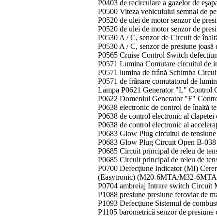
P0403 de recirculare a gazelor de eşap
P0500 Viteza vehiculului semnal de p
P0520 de ulei de motor senzor de presi
P0520 de ulei de motor senzor de presi
P0530 A / C, senzor de Circuit de înaltă
P0530 A / C, senzor de presiune joasă de
P0565 Cruise Control Switch defecţiun
P0571 Lumina Comutare circuitul de int
P0571 lumina de frână Schimba Circuit 
P0571 de frânare comutatorul de lumini
Lampa P0621 Generator "L" Control Ci
P0622 Domeniul Generator "F" Contro
P0638 electronic de control de înaltă t
P0638 de control electronic al clapetei
P0638 de control electronic al acceleraţ
P0683 Glow Plug circuitul de tensiune
P0683 Glow Plug Circuit Open B-038
P0685 Circuit principal de releu de ten
P0685 Circuit principal de releu de te
P0700 Defecţiune Indicator (MI) Cerer
(Easytronic) (M20-6MTA/M32-6MTA
P0704 ambreiaj Intrare switch Circuit
P1088 presiune presiune feroviar de 
P1093 Defecţiune Sistemul de combust
P1105 barometrică senzor de presiune c