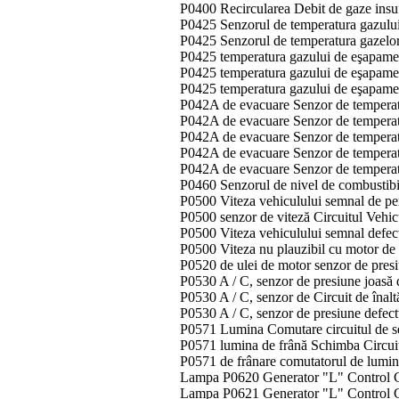
P0400 Recircularea Debit de gaze insu
P0425 Senzorul de temperatura gazulu
P0425 Senzorul de temperatura gazelo
P0425 temperatura gazului de eşapamen
P0425 temperatura gazului de eşapamen
P0425 temperatura gazului de eşapame
P042A de evacuare Senzor de temperat
P042A de evacuare Senzor de temperat
P042A de evacuare Senzor de temperatu
P042A de evacuare Senzor de temperat
P042A de evacuare Senzor de temperatu
P0460 Senzorul de nivel de combustibi
P0500 Viteza vehiculului semnal de p
P0500 senzor de viteză Circuitul Vehi
P0500 Viteza vehiculului semnal defe
P0500 Viteza nu plauzibil cu motor de 
P0520 de ulei de motor senzor de presi
P0530 A / C, senzor de presiune joasă de
P0530 A / C, senzor de Circuit de înaltă
P0530 A / C, senzor de presiune defectu
P0571 Lumina Comutare circuitul de sem
P0571 lumina de frână Schimba Circuit 
P0571 de frânare comutatorul de lumini
Lampa P0620 Generator "L" Control Ci
Lampa P0621 Generator "L" Control Ci