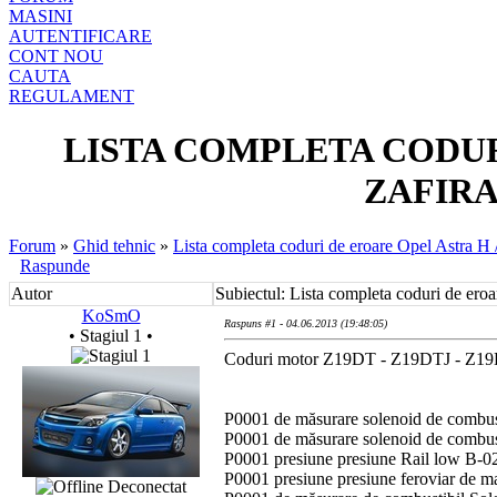
MASINI
AUTENTIFICARE
CONT NOU
CAUTA
REGULAMENT
LISTA COMPLETA CODUR
ZAFIRA 
Forum
»
Ghid tehnic
»
Lista completa coduri de eroare Opel Astra H
Raspunde
Autor
Subiectul: Lista completa coduri de ero
KoSmO
Raspuns #1 - 04.06.2013 (19:48:05)
• Stagiul 1 •
Coduri motor Z19DT - Z19DTJ - Z
P0001 de măsurare solenoid de combust
P0001 de măsurare solenoid de combust
P0001 presiune presiune Rail low B-0
P0001 presiune presiune feroviar de 
Deconectat