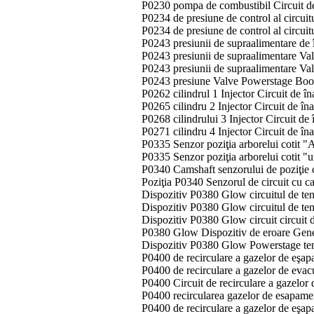
P0230 pompa de combustibil Circuit de
P0234 de presiune de control al circui
P0234 de presiune de control al circui
P0243 presiunii de supraalimentare de 
P0243 presiunii de supraalimentare Va
P0243 presiunii de supraalimentare Va
P0243 presiune Valve Powerstage Boos
P0262 cilindrul 1 Injector Circuit de î
P0265 cilindru 2 Injector Circuit de în
P0268 cilindrului 3 Injector Circuit de
P0271 cilindru 4 Injector Circuit de în
P0335 Senzor poziţia arborelui cotit 
P0335 Senzor poziţia arborelui cotit "u
P0340 Camshaft senzorului de poziţie 
Poziţia P0340 Senzorul de circuit cu
Dispozitiv P0380 Glow circuitul de ten
Dispozitiv P0380 Glow circuitul de te
Dispozitiv P0380 Glow circuit circuit 
P0380 Glow Dispozitiv de eroare Gen
Dispozitiv P0380 Glow Powerstage tem
P0400 de recirculare a gazelor de eşap
P0400 de recirculare a gazelor de evac
P0400 Circuit de recirculare a gazelo
P0400 recircularea gazelor de esapame
P0400 de recirculare a gazelor de eşa