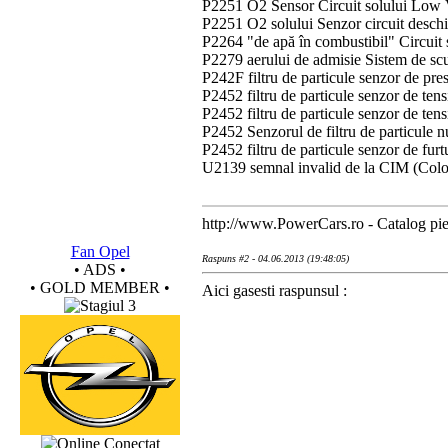
P2251 O2 Sensor Circuit solului Low 
P2251 O2 solului Senzor circuit desch
P2264 "de apă în combustibil" Circuit
P2279 aerului de admisie Sistem de sc
P242F filtru de particule senzor de p
P2452 filtru de particule senzor de ten
P2452 filtru de particule senzor de ten
P2452 Senzorul de filtru de particule 
P2452 filtru de particule senzor de fur
U2139 semnal invalid de la CIM (Colo
http://www.PowerCars.ro - Catalog pies
Fan Opel
Raspuns #2 - 04.06.2013 (19:48:05)
• ADS •
• GOLD MEMBER •
Aici gasesti raspunsul :
Conectat