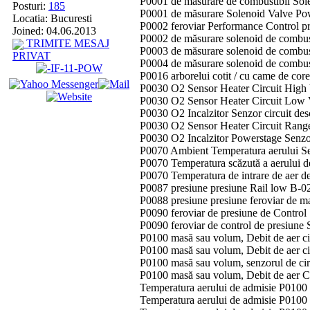
P0001 de măsurare de combustibil Sol
Posturi:
185
P0001 de măsurare Solenoid Valve Pow
Locatia: Bucuresti
P0002 feroviar Performance Control p
Joined: 04.06.2013
P0002 de măsurare solenoid de combus
TRIMITE MESAJ
P0003 de măsurare solenoid de combust
PRIVAT
P0004 de măsurare solenoid de combust
P0016 arborelui cotit / cu came de co
P0030 O2 Sensor Heater Circuit High 
P0030 O2 Sensor Heater Circuit Low 
P0030 O2 Incalzitor Senzor circuit de
P0030 O2 Sensor Heater Circuit Range
P0030 O2 Incalzitor Powerstage Senzo
P0070 Ambient Temperatura aerului S
P0070 Temperatura scăzută a aerului d
P0070 Temperatura de intrare de aer 
P0087 presiune presiune Rail low B-0
P0088 presiune presiune feroviar de 
P0090 feroviar de presiune de Control
P0090 feroviar de control de presiune 
P0100 masă sau volum, Debit de aer ci
P0100 masă sau volum, Debit de aer ci
P0100 masă sau volum, senzorul de cir
P0100 masă sau volum, Debit de aer C
Temperatura aerului de admisie P0100 C
Temperatura aerului de admisie P0100 C