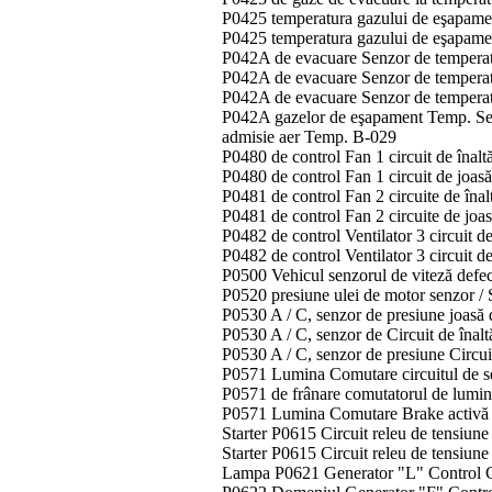
P0425 temperatura gazului de eşapamen
P0425 temperatura gazului de eşapame
P042A de evacuare Senzor de temperat
P042A de evacuare Senzor de temperat
P042A de evacuare Senzor de temperatu
P042A gazelor de eşapament Temp. Sena
admisie aer Temp. B-029
P0480 de control Fan 1 circuit de înalt
P0480 de control Fan 1 circuit de joas
P0481 de control Fan 2 circuite de înal
P0481 de control Fan 2 circuite de joa
P0482 de control Ventilator 3 circuit d
P0482 de control Ventilator 3 circuit d
P0500 Vehicul senzorul de viteză def
P0520 presiune ulei de motor senzor /
P0530 A / C, senzor de presiune joasă de
P0530 A / C, senzor de Circuit de înaltă
P0530 A / C, senzor de presiune Circuit
P0571 Lumina Comutare circuitul de sem
P0571 de frânare comutatorul de lumini
P0571 Lumina Comutare Brake activă pe
Starter P0615 Circuit releu de tensiun
Starter P0615 Circuit releu de tensiun
Lampa P0621 Generator "L" Control Ci