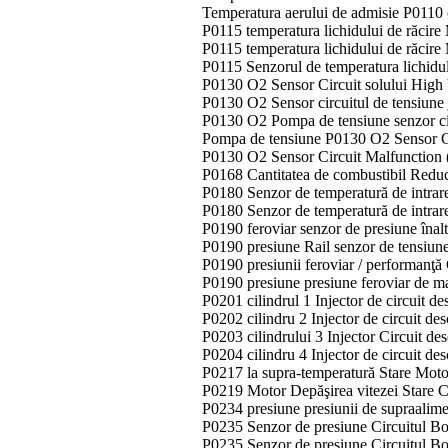
Temperatura aerului de admisie P0110 c
P0115 temperatura lichidului de răcire 
P0115 temperatura lichidului de răcire
P0115 Senzorul de temperatura lichidul
P0130 O2 Sensor Circuit solului High
P0130 O2 Sensor circuitul de tensiune 
P0130 O2 Pompa de tensiune senzor cir
Pompa de tensiune P0130 O2 Sensor Ci
P0130 O2 Sensor Circuit Malfunction 
P0168 Cantitatea de combustibil Reduc
P0180 Senzor de temperatură de intrare
P0180 Senzor de temperatură de intrare
P0190 feroviar senzor de presiune înal
P0190 presiune Rail senzor de tensiun
P0190 presiunii feroviar / performanţă
P0190 presiune presiune feroviar de 
P0201 cilindrul 1 Injector de circuit d
P0202 cilindru 2 Injector de circuit de
P0203 cilindrului 3 Injector Circuit de
P0204 cilindru 4 Injector de circuit de
P0217 la supra-temperatură Stare Moto
P0219 Motor Depăşirea vitezei Stare 
P0234 presiune presiunii de supraalime
P0235 Senzor de presiune Circuitul Boo
P0235 Senzor de presiune Circuitul Bo