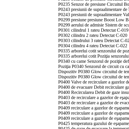
P0235 Senzor de presiune Circuitul B
P0243 presiunii de supraalimentare de 
P0243 presiunii de supraalimentare Va
P0299 presiune presiune Boost Low B
P0299 aerului de admisie Sistem de sc
P0301 cilindrul 1 rateu Detectat C-019
P0302 cilindru 2 rateu Detectat C-020
P0303 cilindrului 3 rateu Detectat C-0
P0304 cilindru 4 rateu Detectat C-022
P0335 arborelui cotit senzorului de po
P0335 arborelui cotit Poziţia senzorul
P0340 cu came Senzorul de poziţie def
Poziţia P0340 Senzorul de circuit cu
Dispozitiv P0380 Glow circuitul de te
Dispozitiv P0380 Glow circuitul de te
P0400 Valve de recirculare a gazelor 
P0400 de evacuare Debit recirculare g
P0400 Recircularea Debit de gaze insu
P0403 de recirculare a gazelor de eşap
P0403 de recirculare a gazelor de evacu
P0409 recirculare a gazelor de eşapam
P0409 recirculare a gazelor de eşapam
P0409 recirculare a gazelor de eşapam
P0425 temperatura gazului de eşapamen
P0425 de gaze de evacuare la temperat