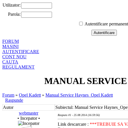
Utilizator:
Parola:
Autentificare permanen
FORUM
MASINI
AUTENTIFICARE
CONT NOU
CAUTA
REGULAMENT
MANUAL SERVICE
Forum
»
Opel Kadett
»
Manual Service Haynes_Opel Kadett
Raspunde
Autor
Subiectul: Manual Service Haynes_Ope
webmaster
Raspuns #1 - 25.08.2014 (16:59:56)
• Incepator •
Link descarcare :
***TREBUIE SA 