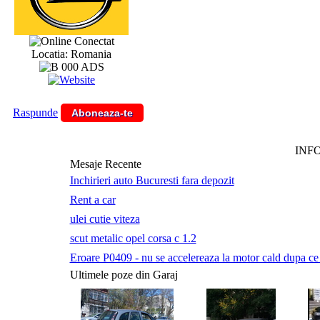
Conectat
Locatia: Romania
Raspunde
Aboneaza-te
INF
Mesaje Recente
Inchirieri auto Bucuresti fara depozit
Rent a car
ulei cutie viteza
scut metalic opel corsa c 1.2
Eroare P0409 - nu se accelereaza la motor cald dupa ce a 
Ultimele poze din Garaj