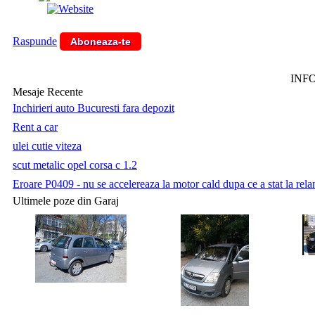
Raspunde
Aboneaza-te
INF
Mesaje Recente
Inchirieri auto Bucuresti fara depozit
Rent a car
ulei cutie viteza
scut metalic opel corsa c 1.2
Eroare P0409 - nu se accelereaza la motor cald dupa ce a stat la relan
Ultimele poze din Garaj