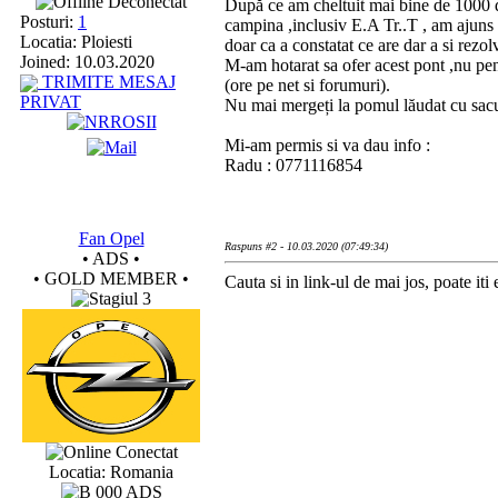
Deconectat
După ce am cheltuit mai bine de 1000 de l
Posturi:
1
campina ,inclusiv E.A Tr..T , am ajuns l
Locatia: Ploiesti
doar ca a constatat ce are dar a si rez
Joined: 10.03.2020
M-am hotarat sa ofer acest pont ,nu pen
TRIMITE MESAJ
(ore pe net si forumuri).
PRIVAT
Nu mai mergeți la pomul lăudat cu sacul .
Mi-am permis si va dau info :
Radu : 0771116854
Fan Opel
Raspuns #2 - 10.03.2020 (07:49:34)
• ADS •
• GOLD MEMBER •
Cauta si in link-ul de mai jos, poate iti e
Conectat
Locatia: Romania