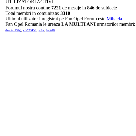
UTILIZATORI ACTIVI
Forumul nostru contine
7221
de mesaje in
846
de subiecte
Total membri in comunitate:
3310
Ultimul utilizator inregistrat pe Fan Opel Forum este
Mihaela
Fan Opel Romania le ureaza
LA MULTI ANI
urmatorilor membri
,
,
,
danutzz192g
vik123456
soka
bufe18