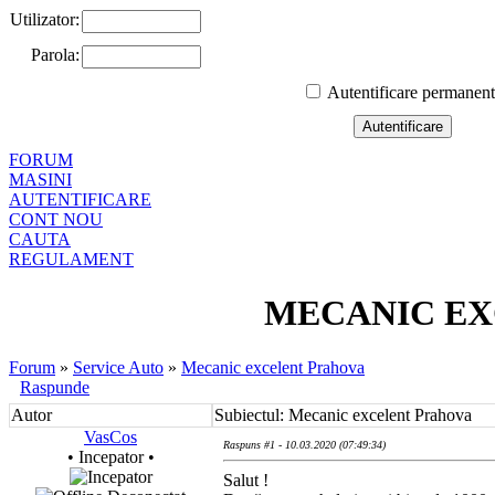
Utilizator:
Parola:
Autentificare permanen
FORUM
MASINI
AUTENTIFICARE
CONT NOU
CAUTA
REGULAMENT
MECANIC E
Forum
»
Service Auto
»
Mecanic excelent Prahova
Raspunde
Autor
Subiectul: Mecanic excelent Prahova
VasCos
Raspuns #1 - 10.03.2020 (07:49:34)
• Incepator •
Salut !