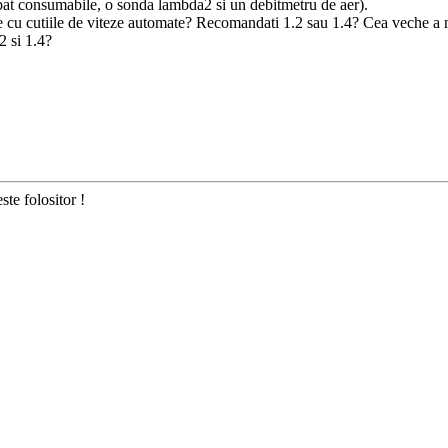
at consumabile, o sonda lambda2 si un debitmetru de aer).
cu cutiile de viteze automate? Recomandati 1.2 sau 1.4? Cea veche a m
2 si 1.4?
ste folositor !