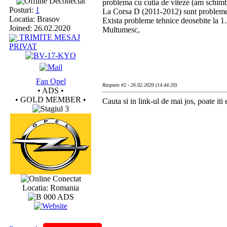
Deconectat
problema cu cutia de viteze (am schimb
Posturi:
1
La Corsa D (2011-2012) sunt probleme 
Locatia: Brasov
Exista probleme tehnice deosebite la 1.
Joined: 26.02.2020
Multumesc,
TRIMITE MESAJ
PRIVAT
Fan Opel
Raspuns #2 - 26.02.2020 (14:44:20)
• ADS •
• GOLD MEMBER •
Cauta si in link-ul de mai jos, poate iti e
Conectat
Locatia: Romania