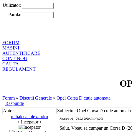
Utilizator:
Parola:
FORUM
MASINI
AUTENTIFICARE
CONT NOU
CAUTA
REGULAMENT
OP
Forum
»
Discutii Generale
»
Opel Corsa D cutie automata
Raspunde
Autor
Subiectul: Opel Corsa D cutie automata
mihalcea_alexandru
Raspuns #1 - 26.02.2020 (14:44:20)
• Incepator •
Salut. Vreau sa cumpar un Corsa D (201