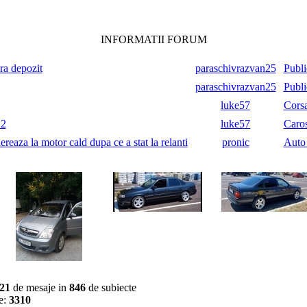
INFORMATII FORUM
ara depozit
paraschivrazvan25
Publi
paraschivrazvan25
Publi
luke57
Cors
.2
luke57
Caros
reaza la motor cald dupa ce a stat la relanti
pronic
Auto
21
de mesaje in
846
de subiecte
e:
3310