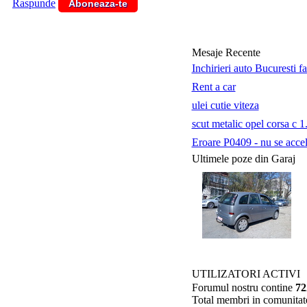
Raspunde
Aboneaza-te
Mesaje Recente
Inchirieri auto Bucuresti f
Rent a car
ulei cutie viteza
scut metalic opel corsa c 1
Eroare P0409 - nu se accele
Ultimele poze din Garaj
UTILIZATORI ACTIVI
Forumul nostru contine
72
Total membri in comunitat