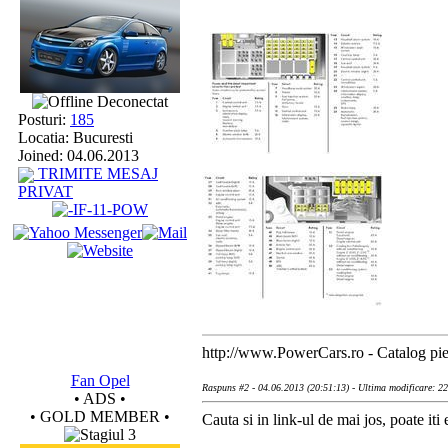
Deconectat
Posturi:
185
Locatia: Bucuresti
Joined: 04.06.2013
TRIMITE MESAJ
PRIVAT
http://www.PowerCars.ro - Catalog pies
Fan Opel
Raspuns #2 - 04.06.2013 (20:51:13) - Ultima modificare: 2
• ADS •
• GOLD MEMBER •
Cauta si in link-ul de mai jos, poate iti e