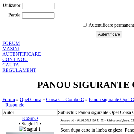
Utilizator:
Parola:
Autentificare permanen
FORUM
MASINI
AUTENTIFICARE
CONT NOU
CAUTA
REGULAMENT
PANOU SIGURANTE 
Forum
»
Opel Corsa
»
Corsa C - Combo C
»
Panou sigurante Opel 
Raspunde
Autor
Subiectul: Panou sigurante Opel Corsa
KoSmO
Raspuns #1 - 04.06.2013 (20:51:13) - Ultima modificare: 2
• Stagiul 1 •
Scan dupa carte in limba engleza. Pan