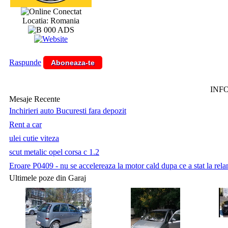
Conectat
Locatia: Romania
Raspunde
Aboneaza-te
INF
Mesaje Recente
Inchirieri auto Bucuresti fara depozit
Rent a car
ulei cutie viteza
scut metalic opel corsa c 1.2
Eroare P0409 - nu se accelereaza la motor cald dupa ce a stat la relan
Ultimele poze din Garaj