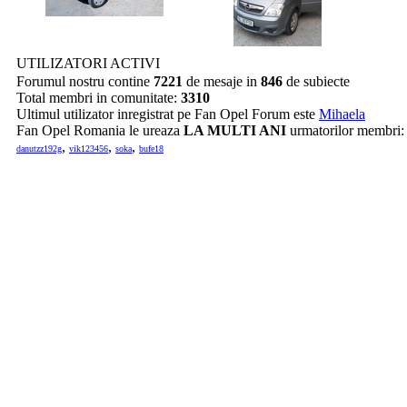
UTILIZATORI ACTIVI
Forumul nostru contine
7221
de mesaje in
846
de subiecte
Total membri in comunitate:
3310
Ultimul utilizator inregistrat pe Fan Opel Forum este
Mihaela
Fan Opel Romania le ureaza
LA MULTI ANI
urmatorilor membri
,
,
,
danutzz192g
vik123456
soka
bufe18