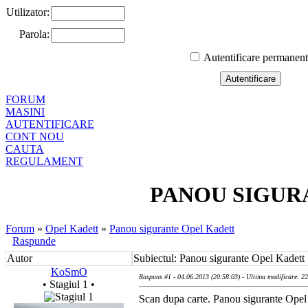
Utilizator:
Parola:
Autentificare permanen
FORUM
MASINI
AUTENTIFICARE
CONT NOU
CAUTA
REGULAMENT
PANOU SIGUR
Forum
»
Opel Kadett
»
Panou sigurante Opel Kadett
Raspunde
Autor
Subiectul: Panou sigurante Opel Kadett
KoSmO
Raspuns #1 - 04.06.2013 (20:58:03) - Ultima modificare: 2
• Stagiul 1 •
Scan dupa carte. Panou sigurante Opel 