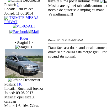
Deconectat
traznita si ma poate indruma putin.
Posturi:
2
Masina are oglinzi rabatabile automat, 
Locatia: Rm.valcea
nevoie de ajutor sa o imping cu mana...
Joined: 11.06.2014
Va multumesc!!!
TRIMITE MESAJ
PRIVAT
Rider
Raspuns #2 - 13.06.2014 (07:10:40)
• Stagiul 1 •
Daca face asa doar cand e cald, atunci e
dilata si din cauza asta merge greu. Pot
si cand sta normal.
Deconectat
Posturi:
116
Locatia: Bucuresti-breaza
Joined: 09.06.2013
Masina: opel astra g
caravan
Motor: 1,6. 16v, 74kw,