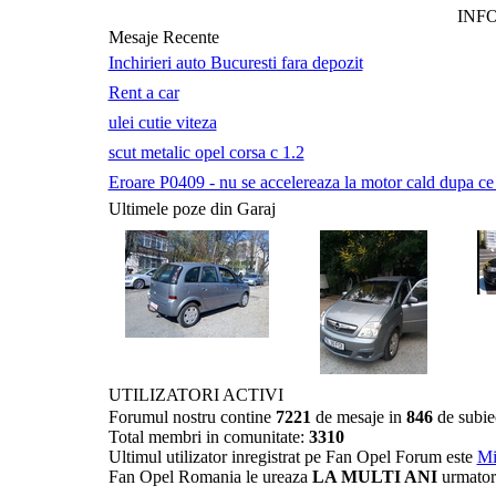
INF
Mesaje Recente
Inchirieri auto Bucuresti fara depozit
Rent a car
ulei cutie viteza
scut metalic opel corsa c 1.2
Eroare P0409 - nu se accelereaza la motor cald dupa ce a 
Ultimele poze din Garaj
UTILIZATORI ACTIVI
Forumul nostru contine
7221
de mesaje in
846
de subie
Total membri in comunitate:
3310
Ultimul utilizator inregistrat pe Fan Opel Forum este
Mi
Fan Opel Romania le ureaza
LA MULTI ANI
urmator