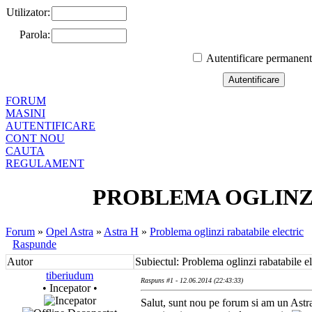
Utilizator:
Parola:
Autentificare permanen
FORUM
MASINI
AUTENTIFICARE
CONT NOU
CAUTA
REGULAMENT
PROBLEMA OGLINZ
Forum
»
Opel Astra
»
Astra H
»
Problema oglinzi rabatabile electric
Raspunde
Autor
Subiectul: Problema oglinzi rabatabile el
tiberiudum
Raspuns #1 - 12.06.2014 (22:43:33)
• Incepator •
Salut, sunt nou pe forum si am un Astr