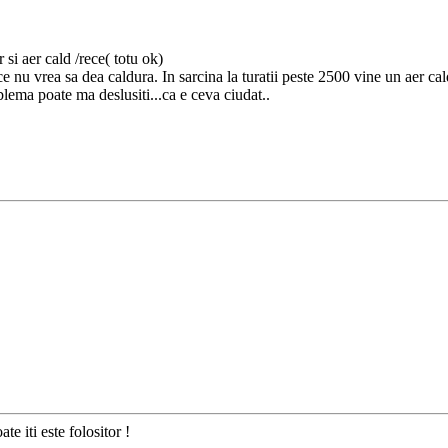
r si aer cald /rece( totu ok)
e nu vrea sa dea caldura. In sarcina la turatii peste 2500 vine un aer ca
blema poate ma deslusiti...ca e ceva ciudat..
te iti este folositor !