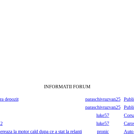
INFORMATII FORUM
ara depozit
paraschivrazvan25
Publi
paraschivrazvan25
Publi
luke57
Cors
.2
luke57
Caros
reaza la motor cald dupa ce a stat la relanti
pronic
Auto