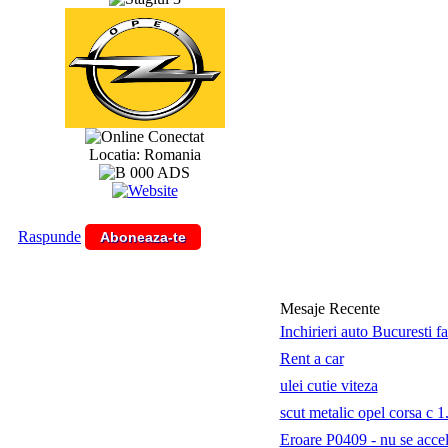
Conectat
Locatia: Romania
Raspunde
Aboneaza-te
Mesaje Recente
Inchirieri auto Bucuresti f
Rent a car
ulei cutie viteza
scut metalic opel corsa c 1
Eroare P0409 - nu se accele