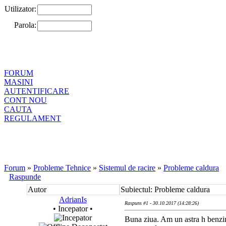
Utilizator:
Parola:
FORUM
MASINI
AUTENTIFICARE
CONT NOU
CAUTA
REGULAMENT
Forum
»
Probleme Tehnice
»
Sistemul de racire
»
Probleme caldura
Raspunde
Autor
Subiectul: Probleme caldura
AdrianIs
Raspuns #1 - 30.10.2017 (14:28:26)
• Incepator •
Buna ziua. Am un astra h benzina