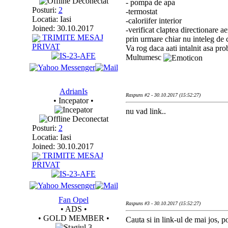
Deconectat
- pompa de apa
Posturi:
2
-termostat
Locatia: Iasi
-caloriifer interior
Joined: 30.10.2017
-verificat claptea directionare ae
TRIMITE MESAJ
prin urmare chiar nu inteleg de c
PRIVAT
Va rog daca aati intalnit asa pro
Multumesc
AdrianIs
Raspuns #2 - 30.10.2017 (15:52:27)
• Incepator •
nu vad link..
Deconectat
Posturi:
2
Locatia: Iasi
Joined: 30.10.2017
TRIMITE MESAJ
PRIVAT
Fan Opel
Raspuns #3 - 30.10.2017 (15:52:27)
• ADS •
• GOLD MEMBER •
Cauta si in link-ul de mai jos, poa