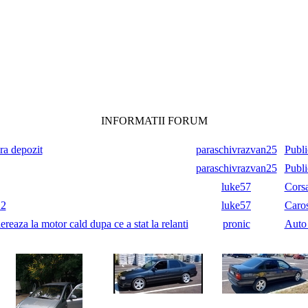
INFORMATII FORUM
ara depozit
paraschivrazvan25
Publi
paraschivrazvan25
Publi
luke57
Cors
.2
luke57
Caros
reaza la motor cald dupa ce a stat la relanti
pronic
Auto