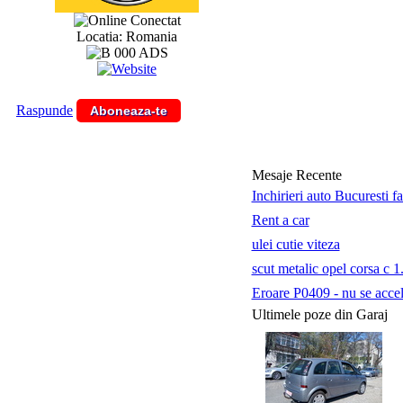
Conectat
Locatia: Romania
Raspunde
Aboneaza-te
Mesaje Recente
Inchirieri auto Bucuresti f
Rent a car
ulei cutie viteza
scut metalic opel corsa c 1
Eroare P0409 - nu se accele
Ultimele poze din Garaj