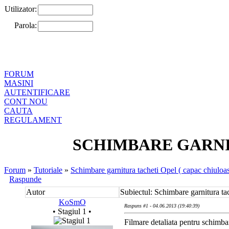
Utilizator:
Parola:
FORUM
MASINI
AUTENTIFICARE
CONT NOU
CAUTA
REGULAMENT
SCHIMBARE GARNIT
Forum
»
Tutoriale
»
Schimbare garnitura tacheti Opel ( capac chiuloa
Raspunde
Autor
Subiectul: Schimbare garnitura ta
KoSmO
Raspuns #1 - 04.06.2013 (19:40:39)
• Stagiul 1 •
Filmare detaliata pentru schimbar