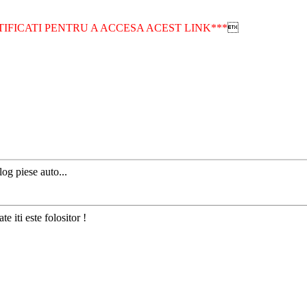
TIFICATI PENTRU A ACCESA ACEST LINK***

og piese auto...
te iti este folositor !