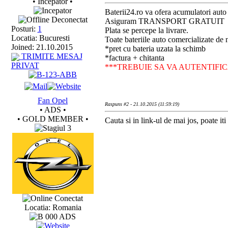
• Incepator •
Baterii24.ro va ofera acumulatori auto 
Deconectat
Asiguram TRANSPORT GRATUIT
Posturi:
1
Plata se percepe la livrare.
Locatia: Bucuresti
Toate bateriile auto comercializate d
Joined: 21.10.2015
*pret cu bateria uzata la schimb
TRIMITE MESAJ
*factura + chitanta
PRIVAT
***TREBUIE SA VA AUTENTIFIC
Fan Opel
Raspuns #2 - 21.10.2015 (11:59:19)
• ADS •
• GOLD MEMBER •
Cauta si in link-ul de mai jos, poate iti 
Conectat
Locatia: Romania