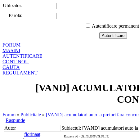
Utilizator:
Parola:
Autentificare permanen
FORUM
MASINI
AUTENTIFICARE
CONT NOU
CAUTA
REGULAMENT
[VAND] ACUMULATOR
CON
Forum
»
Publicitate
»
[VAND] acumulatori auto la preturi fara concur
Raspunde
Autor
Subiectul: [VAND] acumulatori auto la 
florinaat
Raspuns #1 - 21.10.2015 (11:59:19)