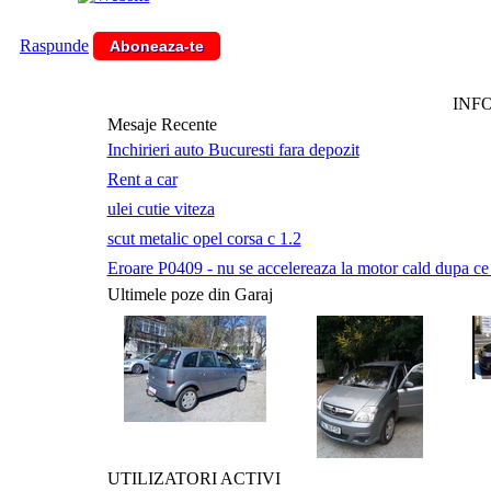
Raspunde
Aboneaza-te
INF
Mesaje Recente
Inchirieri auto Bucuresti fara depozit
Rent a car
ulei cutie viteza
scut metalic opel corsa c 1.2
Eroare P0409 - nu se accelereaza la motor cald dupa ce a 
Ultimele poze din Garaj
UTILIZATORI ACTIVI