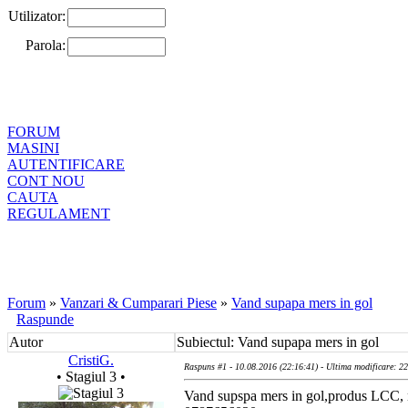
Utilizator:
Parola:
FORUM
MASINI
AUTENTIFICARE
CONT NOU
CAUTA
REGULAMENT
Forum
»
Vanzari & Cumparari Piese
»
Vand supapa mers in gol
Raspunde
Autor
Subiectul: Vand supapa mers in gol
CristiG.
Raspuns #1 - 10.08.2016 (22:16:41) - Ultima modificare: 2
• Stagiul 3 •
Vand supspa mers in gol,produs LCC, no