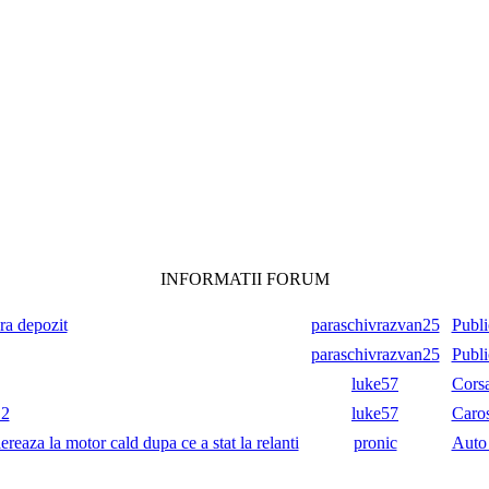
INFORMATII FORUM
ara depozit
paraschivrazvan25
Publi
paraschivrazvan25
Publi
luke57
Cors
.2
luke57
Caros
reaza la motor cald dupa ce a stat la relanti
pronic
Auto