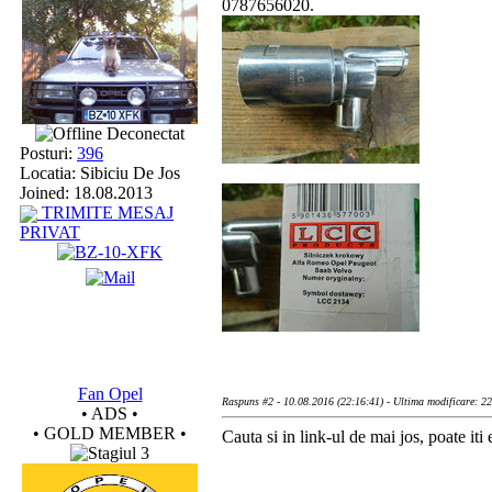
0787656020.
Deconectat
Posturi:
396
Locatia: Sibiciu De Jos
Joined: 18.08.2013
TRIMITE MESAJ
PRIVAT
Fan Opel
Raspuns #2 - 10.08.2016 (22:16:41) - Ultima modificare: 2
• ADS •
• GOLD MEMBER •
Cauta si in link-ul de mai jos, poate iti e