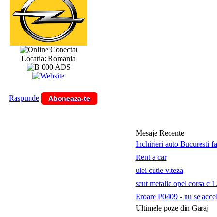
Conectat
Locatia: Romania
Raspunde
Aboneaza-te
Mesaje Recente
Inchirieri auto Bucuresti f
Rent a car
ulei cutie viteza
scut metalic opel corsa c 1
Eroare P0409 - nu se accele
Ultimele poze din Garaj