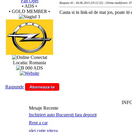
Fan Opel
Raspuns #2 - 04.06.2013 (19:12:22) - Ultima modificare: 0
• ADS •
• GOLD MEMBER •
Cauta si in link-ul de mai jos, poate iti e
Conectat
Locatia: Romania
Raspunde
Aboneaza-te
INF
Mesaje Recente
Inchirieri auto Bucuresti fara depozit
Rent a car
ulei cutie viteza