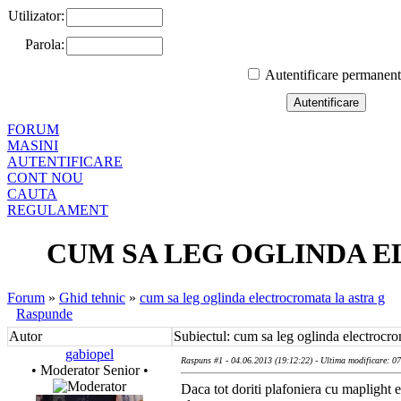
Utilizator:
Parola:
Autentificare permanen
FORUM
MASINI
AUTENTIFICARE
CONT NOU
CAUTA
REGULAMENT
CUM SA LEG OGLINDA 
Forum
»
Ghid tehnic
»
cum sa leg oglinda electrocromata la astra g
Raspunde
Autor
Subiectul: cum sa leg oglinda electrocro
gabiopel
Raspuns #1 - 04.06.2013 (19:12:22) - Ultima modificare: 0
• Moderator Senior •
Daca tot doriti plafoniera cu maplight e