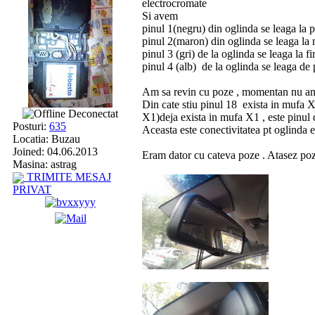
electrocromate
Si avem
pinul 1(negru) din oglinda se leaga la 
pinul 2(maron) din oglinda se leaga la
pinul 3 (gri) de la oglinda se leaga la fi
pinul 4 (alb) de la oglinda se leaga de
Am sa revin cu poze , momentan nu a
Din cate stiu pinul 18 exista in mufa X
Deconectat
X1)deja exista in mufa X1 , este pinul 
Posturi:
635
Aceasta este conectivitatea pt oglinda 
Locatia: Buzau
Joined: 04.06.2013
Eram dator cu cateva poze . Atasez poze
Masina: astrag
TRIMITE MESAJ
PRIVAT