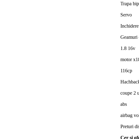
Trapa bip
Servo
Inchidere
Geamuri e
1.8 16v
motor x1
116cp
Hachbac
coupe 2 u
abs
airbag vo
Preturi di
Cer si of