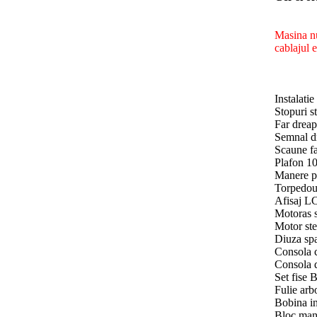
Masina nu
cablajul e
Instalati
Stopuri s
Far dreap
Semnal dr
Scaune fa
Plafon 10
Manere pl
Torpedou 
Afisaj L
Motoras st
Motor ste
Diuza spa
Consola c
Consola d
Set fise B
Fulie arbo
Bobina in
Bloc mane