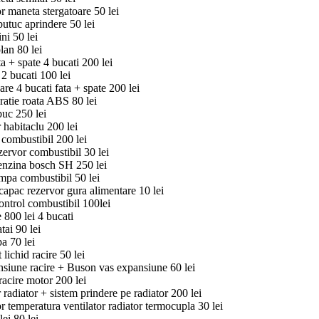
 maneta stergatoare 50 lei
butuc aprindere 50 lei
ni 50 lei
lan 80 lei
ta + spate 4 bucati 200 lei
 2 bucati 100 lei
re 4 bucati fata + spate 200 lei
ratie roata ABS 80 lei
buc 250 lei
 habitaclu 200 lei
combustibil 200 lei
ervor combustibil 30 lei
nzina bosch SH 250 lei
pa combustibil 50 lei
capac rezervor gura alimentare 10 lei
ntrol combustibil 100lei
 800 lei 4 bucati
tai 90 lei
a 70 lei
lichid racire 50 lei
siune racire + Buson vas expansiune 60 lei
racire motor 200 lei
 radiator + sistem prindere pe radiator 200 lei
 temperatura ventilator radiator termocupla 30 lei
ei 80 lei