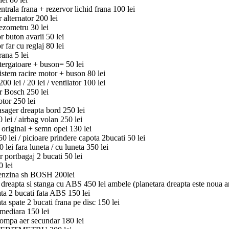
trala frana + rezervor lichid frana 100 lei
 alternator 200 lei
ezometru 30 lei
 buton avarii 50 lei
 far cu reglaj 80 lei
rana 5 lei
tergatoare + buson= 50 lei
istem racire motor + buson 80 lei
00 lei / 20 lei / ventilator 100 lei
r Bosch 250 lei
tor 250 lei
sager dreapta bord 250 lei
 lei / airbag volan 250 lei
a original + semn opel 130 lei
0 lei / picioare prindere capota 2bucati 50 lei
lei fara luneta / cu luneta 350 lei
 portbagaj 2 bucati 50 lei
 lei
nzina sh BOSH 200lei
 dreapta si stanga cu ABS 450 lei ambele (planetara dreapta este noua a
ta 2 bucati fata ABS 150 lei
ta spate 2 bucati frana pe disc 150 lei
rmediara 150 lei
ompa aer secundar 180 lei