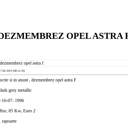
DEZMEMBREZ OPEL ASTRA 
 dezmembrez opel astra f
17.06.2013 (08:12:10)
crie si in anunt , dezmembrez opel astra F
dark grey metallic
e 16-07- 1996
8xe, 85 Kw, Euro 2
 rapoarte