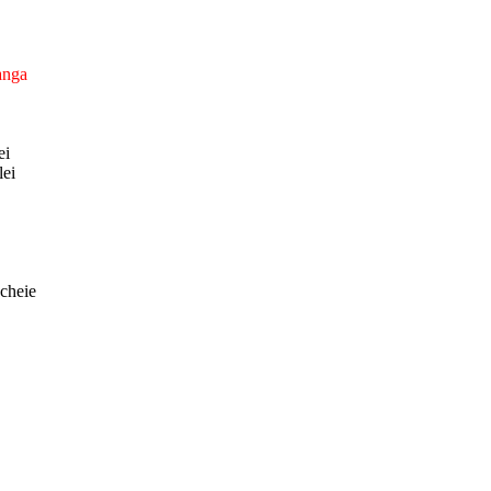
tanga
ei
lei
 cheie