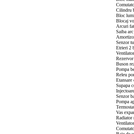
Comutator
Cilindru 
Bloc lumi
Blocaj vo
Arcuri fa
Saiba arc
Amortizoa
Senzor tu
Etrieri 2 
Ventilator
Rezervor 
Buson rez
Pompa be
Releu pom
Etansare 
Supapa co
Injectoare
Senzor ba
Pompa ap
Termostat 
Vas expan
Radiator 
Ventilator
Comutator
Baie de ul