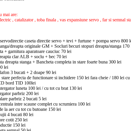
 mai are:
lectric , catalizator , toba finala , vas expansiune servo , far si semnal s
e servodirectie caseta directie servo + tevi + furtune + pompa servo 800 l
tanga/dreapta originale GM + Socluri becuri stopuri dreapta/stanga 170 
ta + garnitura aparatoare cauciuc 70 lei
eapta clar ALB + soclu + bec 70 lei
ta dreapta stanga + Bancheta completa in stare foarte buna 300 lei
0 lei
afon 3 bucati + 2 doape 90 lei
stare perfecta de functionare si inchidere 150 lei fara cheie / 180 lei cu
CD bord TID 100lei
ergator luneta 100 lei / cu tot cu brat 130 lei
rgator parbriz 200 lei
lare parbriz 2 bucati 5 lei
entrala intre scaune complet cu scrumiera 100 lei
e la aer cu tot cu butoane 150 lei
ujii 4 bucati 80 lei
re cotit 250 lei
ductie 150 lei
ta semnal 50 lei