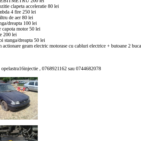
DEBITMETRU 200 lei
itie clapeta acceleratie 80 lei
bda 4 fire 250 lei
ltru de aer 80 lei
nga/dreapta 100 lei
r capota motor 50 lei
e 200 lei
oi stanga/dreapta 50 lei
actionare geam electric motorase cu cabluri electrice + butoane 2 bucat
a: opelastra16injectie , 0768921162 sau 0744682078