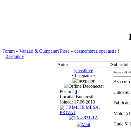
Forum
»
Vanzari & Cumparari Piese
»
dezmembrez opel astra f
Raspunde
Autor
Subiectul:
yneedlove
Raspuns #1 - 
• Incepator •
Asa cum s
Deconectat
Posturi:
4
Culoare: 
Locatia: Bucuresti
Joined: 17.06.2013
Fabricati
TRIMITE MESAJ
PRIVAT
Motor x1
Cutie 5+1