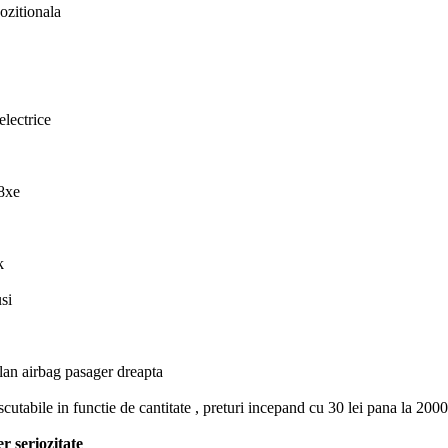
ozitionala
lectrice
8xe
k
si
lan airbag pasager dreapta
scutabile in functie de cantitate , preturi incepand cu 30 lei pana la 2000 
er seriozitate