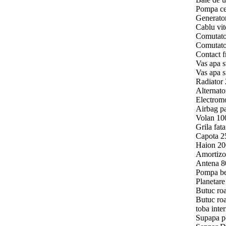
Pompa cen
Generator
Cablu vit
Comutator
Comutator
Contact f
Vas apa s
Vas apa s
Radiator 2
Alternato
Electromo
Airbag pa
Volan 100
Grila fat
Capota 25
Haion 200 
Amortizor
Antena 80
Pompa be
Planetare
Butuc roa
Butuc roa
toba inte
Supapa p