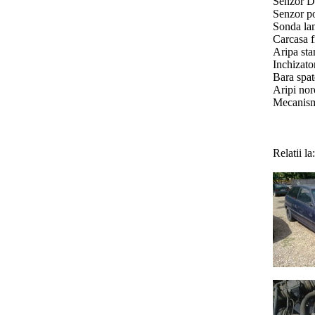
Senzor 
Senzor poz
Sonda lam
Carcasa fi
Aripa sta
Inchizato
Bara spat
Aripi nor
Mecanism 
Relatii l