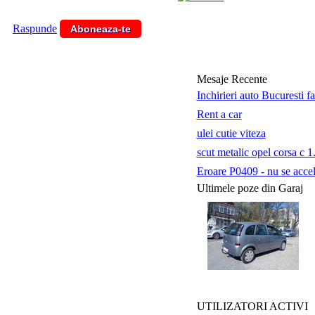
Raspunde
Aboneaza-te
Mesaje Recente
Inchirieri auto Bucuresti f
Rent a car
ulei cutie viteza
scut metalic opel corsa c 1
Eroare P0409 - nu se accele
Ultimele poze din Garaj
UTILIZATORI ACTIVI