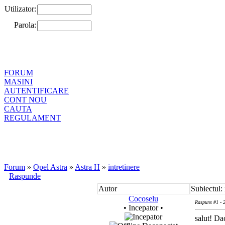
Utilizator:
Parola:
FORUM
MASINI
AUTENTIFICARE
CONT NOU
CAUTA
REGULAMENT
Forum
»
Opel Astra
»
Astra H
»
intretinere
Raspunde
Autor
Subiectul: 
Cocoselu
Raspuns #1 - 2
• Incepator •
salut! Da