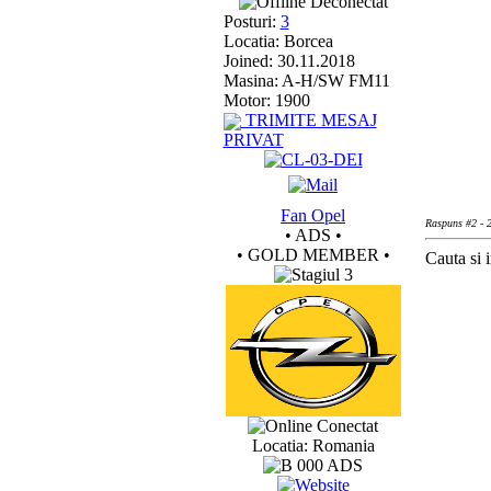
Deconectat
Posturi:
3
Locatia: Borcea
Joined: 30.11.2018
Masina: A-H/SW FM11
Motor: 1900
TRIMITE MESAJ
PRIVAT
Fan Opel
Raspuns #2 - 2
• ADS •
• GOLD MEMBER •
Cauta si i
Conectat
Locatia: Romania