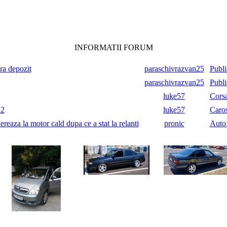
INFORMATII FORUM
ara depozit
paraschivrazvan25
Publi
paraschivrazvan25
Publi
luke57
Cors
.2
luke57
Caros
reaza la motor cald dupa ce a stat la relanti
pronic
Auto