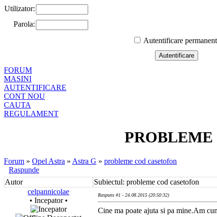
Utilizator:
Parola:
Autentificare permanen
FORUM
MASINI
AUTENTIFICARE
CONT NOU
CAUTA
REGULAMENT
PROBLEME 
Forum
»
Opel Astra
»
Astra G
»
probleme cod casetofon
Raspunde
Autor
Subiectul: probleme cod casetofon
celpannicolae
Raspuns #1 - 24.08.2015 (20:50:32)
• Incepator •
Cine ma poate ajuta si pa mine.Am cu