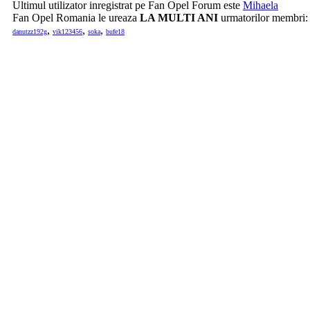
Ultimul utilizator inregistrat pe Fan Opel Forum este
Mihaela
Fan Opel Romania le ureaza
LA MULTI ANI
urmatorilor membri
,
,
,
danutzz192g
vik123456
soka
bufe18