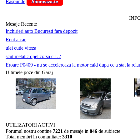
Raspunde
Aboneaza-te
INF
Mesaje Recente
Inchirieri auto Bucuresti fara depozit
Rent a car
ulei cutie viteza
scut metalic opel corsa c 1.2
Eroare P0409 - nu se accelereaza la motor cald dupa ce a stat la relan
Ultimele poze din Garaj
UTILIZATORI ACTIVI
Forumul nostru contine
7221
de mesaje in
846
de subiecte
Total membri in comunitate:
3310