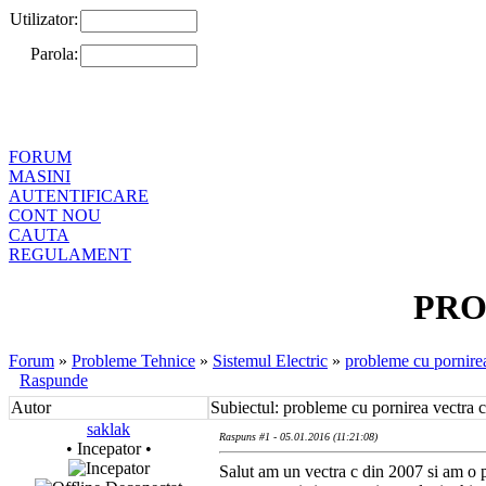
Utilizator:
Parola:
FORUM
MASINI
AUTENTIFICARE
CONT NOU
CAUTA
REGULAMENT
PRO
Forum
»
Probleme Tehnice
»
Sistemul Electric
»
probleme cu pornirea
Raspunde
Autor
Subiectul: probleme cu pornirea vectra c
saklak
Raspuns #1 - 05.01.2016 (11:21:08)
• Incepator •
Salut am un vectra c din 2007 si am o 