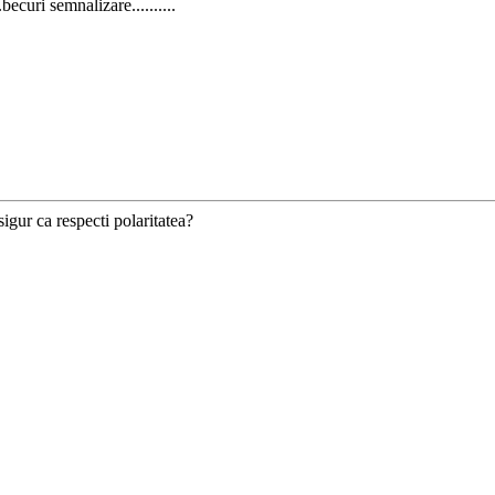
becuri semnalizare..........
sigur ca respecti polaritatea?