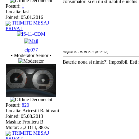
Deconectat
consumatori si eu nu stiu.totul e inchis .
Posturi:
1
Locatia: Iasi
Joined: 05.01.2016
TRIMITE MESAJ
PRIVAT
cip077
Raspuns #2 - 09.01.2016 (00:25:50)
• Moderator Senior •
Baterie noua si nimic?! Imposibil. Esti 
Deconectat
Posturi:
820
Locatia: Aricestii Rahtivani
Joined: 05.08.2013
Masina: Frontera B
Motor: 2,2 DTI, 88kw
TRIMITE MESAJ
PRIVAT