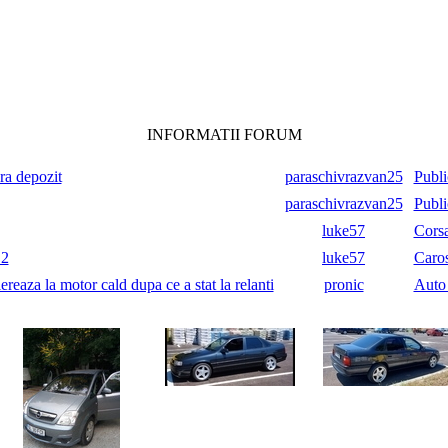
INFORMATII FORUM
ara depozit
paraschivrazvan25
Publi
paraschivrazvan25
Publi
luke57
Cors
.2
luke57
Caros
reaza la motor cald dupa ce a stat la relanti
pronic
Auto