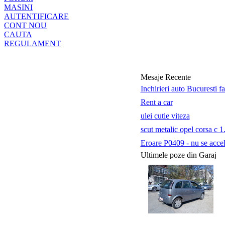
MASINI
AUTENTIFICARE
CONT NOU
CAUTA
REGULAMENT
Mesaje Recente
Inchirieri auto Bucuresti f
Rent a car
ulei cutie viteza
scut metalic opel corsa c 1
Eroare P0409 - nu se accele
Ultimele poze din Garaj