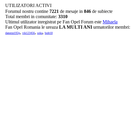
UTILIZATORI ACTIVI
Forumul nostru contine
7221
de mesaje in
846
de subiecte
Total membri in comunitate:
3310
Ultimul utilizator inregistrat pe Fan Opel Forum este
Mihaela
Fan Opel Romania le ureaza
LA MULTI ANI
urmatorilor membri
,
,
,
danutzz192g
vik123456
soka
bufe18