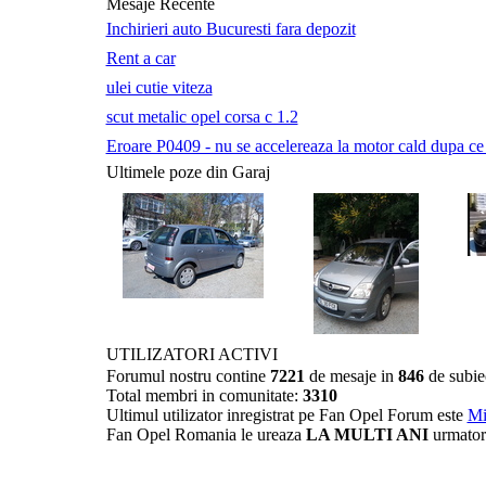
Mesaje Recente
Inchirieri auto Bucuresti fara depozit
Rent a car
ulei cutie viteza
scut metalic opel corsa c 1.2
Eroare P0409 - nu se accelereaza la motor cald dupa ce a 
Ultimele poze din Garaj
UTILIZATORI ACTIVI
Forumul nostru contine
7221
de mesaje in
846
de subie
Total membri in comunitate:
3310
Ultimul utilizator inregistrat pe Fan Opel Forum este
Mi
Fan Opel Romania le ureaza
LA MULTI ANI
urmator