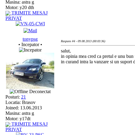
Masina: astra g
Motor: y20 dth
TRIMITE MESAJ
PRIVAT
tonypsg
Raspuns #4 - 09.08.2013 (00:03:36)
• Incepator •
salut,
in opinia mea cred ca pretul e unu bun 
in curand intra la vanzare si un suport 
Deconectat
Posturi:
21
Locatia: Brasov
Joined: 13.06.2013
Masina: astra g
Motor: y17dt
TRIMITE MESAJ
PRIVAT