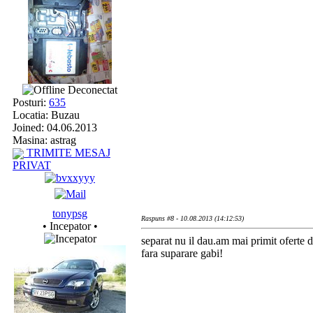
Deconectat
Posturi:
635
Locatia: Buzau
Joined: 04.06.2013
Masina: astrag
TRIMITE MESAJ
PRIVAT
tonypsg
Raspuns #8 - 10.08.2013 (14:12:53)
• Incepator •
separat nu il dau.am mai primit oferte d
fara suparare gabi!