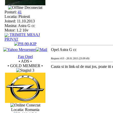
Deconectat
Posturi:
41
Locatia: Ploiesti
Joined: 11.10.2013
Masina: Astra G cc
Motor: 1.2 16v
TRIMITE MESAJ
PRIVAT
Opel Astra G cc
Fan Opel
Raspuns #13 - 28.01.2015 (23:09:49)
• ADS •
• GOLD MEMBER •
Cauta si in link-ul de mai jos, poate iti e
Conectat
Locatia: Romania