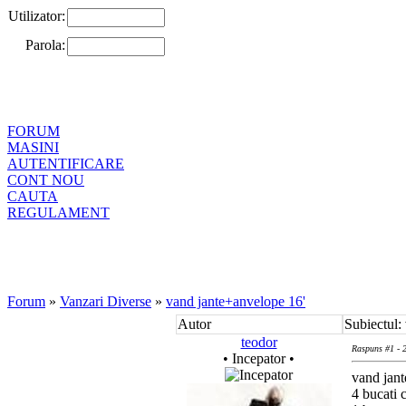
Utilizator:
Parola:
FORUM
MASINI
AUTENTIFICARE
CONT NOU
CAUTA
REGULAMENT
Forum
»
Vanzari Diverse
»
vand jante+anvelope 16'
Autor
Subiectul:
teodor
Raspuns #1 - 
• Incepator •
vand jante
4 bucati 