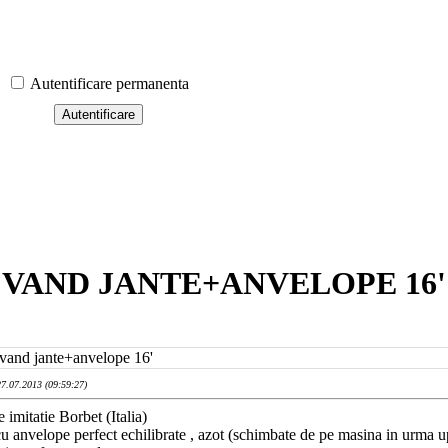
Autentificare permanenta
VAND JANTE+ANVELOPE 16'
 vand jante+anvelope 16'
27.07.2013 (09:59:27)
 imitatie Borbet (Italia)
cu anvelope perfect echilibrate , azot (schimbate de pe masina in urma u