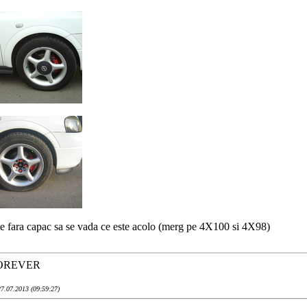
te fara capac sa se vada ce este acolo (merg pe 4X100 si 4X98)
OREVER
27.07.2013 (09:59:27)