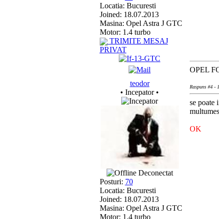
Locatia: Bucuresti
Joined: 18.07.2013
Masina: Opel Astra J GTC
Motor: 1.4 turbo
TRIMITE MESAJ
PRIVAT
OPEL F
teodor
Raspuns #4 - 1
• Incepator •
se poate 
multumes
OK
Deconectat
Posturi:
70
Locatia: Bucuresti
Joined: 18.07.2013
Masina: Opel Astra J GTC
Motor: 1.4 turbo