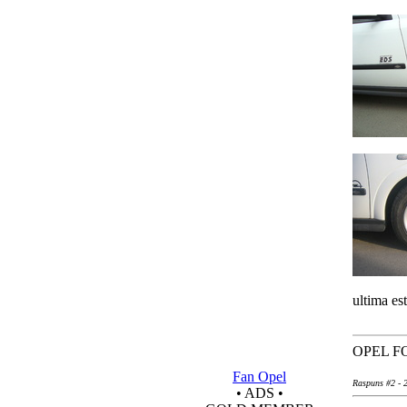
ultima es
OPEL F
Fan Opel
Raspuns #2 - 
• ADS •