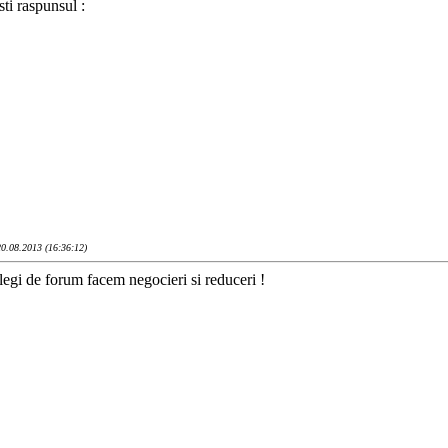
ti raspunsul :
20.08.2013 (16:36:12)
legi de forum facem negocieri si reduceri !