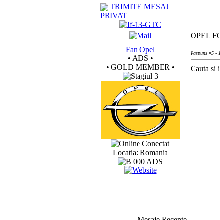
TRIMITE MESAJ
PRIVAT
OPEL F
Fan Opel
Raspuns #5 - 1
• ADS •
• GOLD MEMBER •
Cauta si i
Conectat
Locatia: Romania
Mesaje Recente