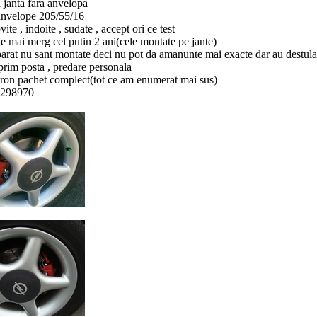
 janta fara anvelopa
anvelope 205/55/16
vite , indoite , sudate , accept ori ce test
e mai merg cel putin 2 ani(cele montate pe jante)
parat nu sant montate deci nu pot da amanunte mai exacte dar au destula
 prim posta , predare personala
ron pachet complect(tot ce am enumerat mai sus)
2298970