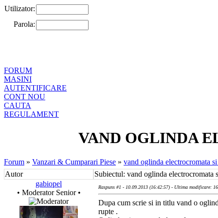
Utilizator:
Parola:
FORUM
MASINI
AUTENTIFICARE
CONT NOU
CAUTA
REGULAMENT
VAND OGLINDA E
Forum
»
Vanzari & Cumparari Piese
»
vand oglinda electrocromata si 
Autor
Subiectul: vand oglinda electrocromata s
gabiopel
Raspuns #1 - 10.09.2013 (16:42:57) - Ultima modificare: 1
• Moderator Senior •
Dupa cum scrie si in titlu vand o oglin
rupte .