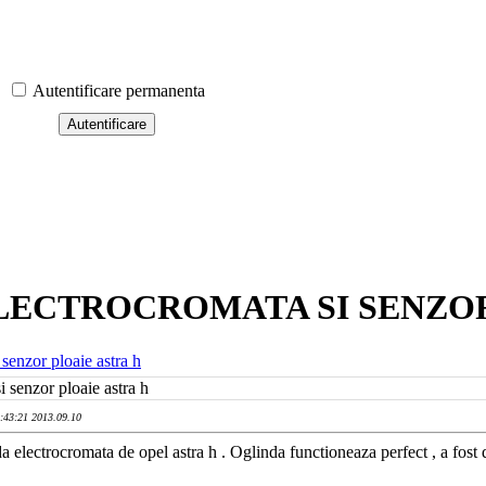
Autentificare permanenta
LECTROCROMATA SI SENZOR
senzor ploaie astra h
i senzor ploaie astra h
6:43:21 2013.09.10
da electrocromata de opel astra h . Oglinda functioneaza perfect , a fos