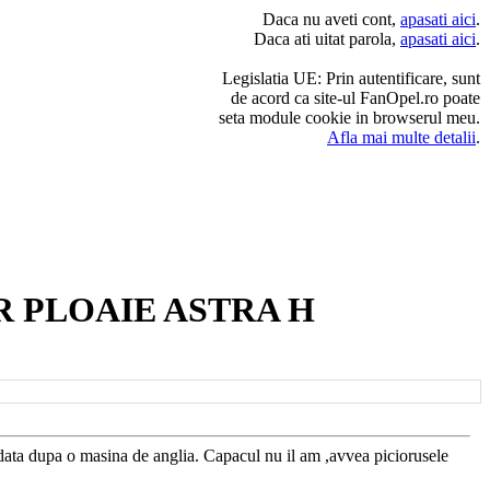
Daca nu aveti cont,
apasati aici
.
Daca ati uitat parola,
apasati aici
.
Legislatia UE: Prin autentificare, sunt
de acord ca site-ul FanOpel.ro poate
seta module cookie in browserul meu.
Afla mai multe detalii
.
 PLOAIE ASTRA H
t data dupa o masina de anglia. Capacul nu il am ,avvea piciorusele