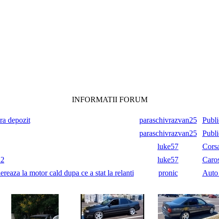
INFORMATII FORUM
ara depozit
paraschivrazvan25
Publi
paraschivrazvan25
Publi
luke57
Cors
.2
luke57
Caros
reaza la motor cald dupa ce a stat la relanti
pronic
Auto