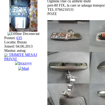
Oglinda vine cu ambele mufe
pret-80 FIX, la care se adauga transpor
TEL 0766216531
POZE
Deconectat
Posturi:
635
Locatia: Buzau
Joined: 04.06.2013
Masina: astrag
TRIMITE MESAJ
PRIVAT