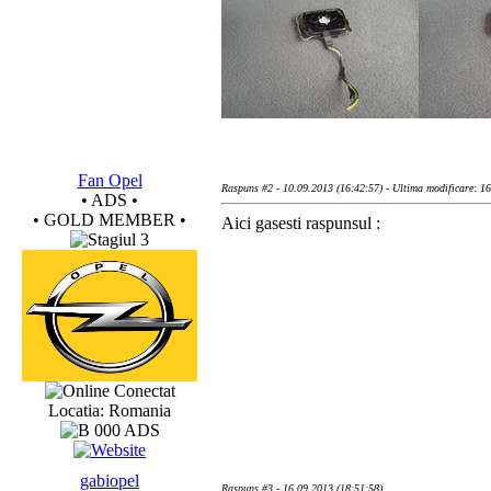
Fan Opel
Raspuns #2 - 10.09.2013 (16:42:57) - Ultima modificare: 1
• ADS •
• GOLD MEMBER •
Aici gasesti raspunsul :
Conectat
Locatia: Romania
gabiopel
Raspuns #3 - 16.09.2013 (18:51:58)