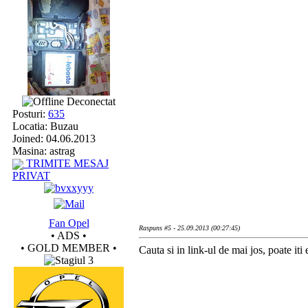
Deconectat
Posturi:
635
Locatia: Buzau
Joined: 04.06.2013
Masina: astrag
TRIMITE MESAJ
PRIVAT
Fan Opel
Raspuns #5 - 25.09.2013 (00:27:45)
• ADS •
• GOLD MEMBER •
Cauta si in link-ul de mai jos, poate iti e