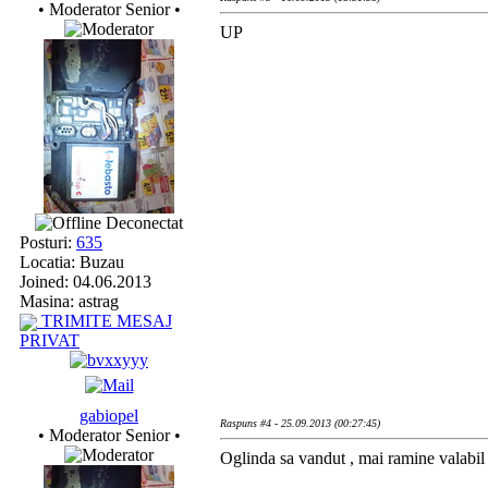
• Moderator Senior •
UP
Deconectat
Posturi:
635
Locatia: Buzau
Joined: 04.06.2013
Masina: astrag
TRIMITE MESAJ
PRIVAT
gabiopel
Raspuns #4 - 25.09.2013 (00:27:45)
• Moderator Senior •
Oglinda sa vandut , mai ramine valabil