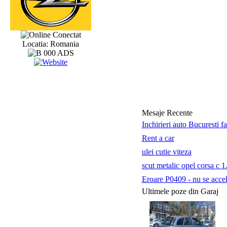
Conectat
Locatia: Romania
Mesaje Recente
Inchirieri auto Bucuresti f
Rent a car
ulei cutie viteza
scut metalic opel corsa c 1
Eroare P0409 - nu se accele
Ultimele poze din Garaj