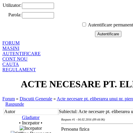
Utilizator:
Parola:
Autentificare permanen
FORUM
MASINI
AUTENTIFICARE
CONT NOU
CAUTA
REGULAMENT
ACTE NECESARE PT. EL
Forum
»
Discutii Generale
»
Acte necesare pt. eliberarea unui nr. pier
Raspunde
Autor
Subiectul: Acte necesare pt. eliberarea u
Gladiator
Raspuns #1 - 04.02.2016 (09:44:06)
• Incepator •
Persoana fizica