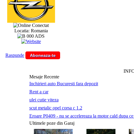
Conectat
Locatia: Romania
Raspunde
Aboneaza-te
INF
Mesaje Recente
Inchirieri auto Bucuresti fara depozit
Rent a car
ulei cutie viteza
scut metalic opel corsa c 1.2
Eroare P0409 - nu se accelereaza la motor cald dupa ce a 
Ultimele poze din Garaj