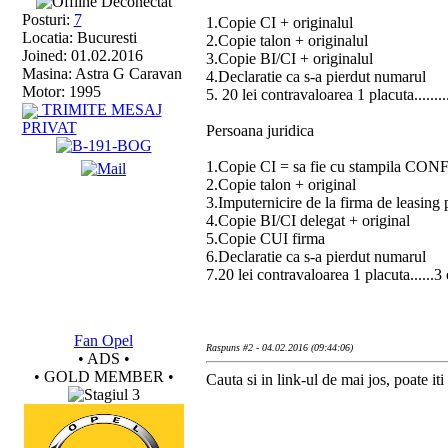
Deconectat
Posturi:
7
1.Copie CI + originalul
Locatia: Bucuresti
2.Copie talon + originalul
Joined: 01.02.2016
3.Copie BI/CI + originalul
Masina: Astra G Caravan
4.Declaratie ca s-a pierdut numarul
Motor: 1995
5. 20 lei contravaloarea 1 placuta........
TRIMITE MESAJ
PRIVAT
Persoana juridica
1.Copie CI = sa fie cu stampila C
2.Copie talon + original
3.Imputernicire de la firma de leasing
4.Copie BI/CI delegat + original
5.Copie CUI firma
6.Declaratie ca s-a pierdut numarul
7.20 lei contravaloarea 1 placuta......3 
Fan Opel
Raspuns #2 - 04.02.2016 (09:44:06)
• ADS •
• GOLD MEMBER •
Cauta si in link-ul de mai jos, poate iti 