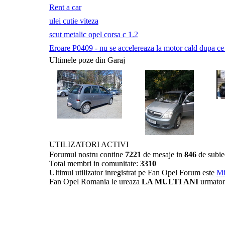
Rent a car
ulei cutie viteza
scut metalic opel corsa c 1.2
Eroare P0409 - nu se accelereaza la motor cald dupa ce a 
Ultimele poze din Garaj
UTILIZATORI ACTIVI
Forumul nostru contine
7221
de mesaje in
846
de subie
Total membri in comunitate:
3310
Ultimul utilizator inregistrat pe Fan Opel Forum este
Mi
Fan Opel Romania le ureaza
LA MULTI ANI
urmator