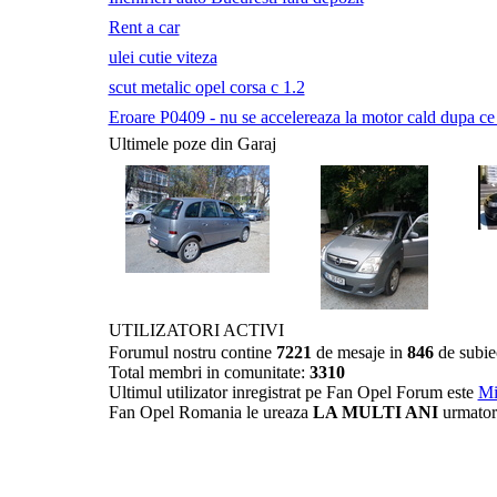
Rent a car
ulei cutie viteza
scut metalic opel corsa c 1.2
Eroare P0409 - nu se accelereaza la motor cald dupa ce a 
Ultimele poze din Garaj
UTILIZATORI ACTIVI
Forumul nostru contine
7221
de mesaje in
846
de subie
Total membri in comunitate:
3310
Ultimul utilizator inregistrat pe Fan Opel Forum este
Mi
Fan Opel Romania le ureaza
LA MULTI ANI
urmator