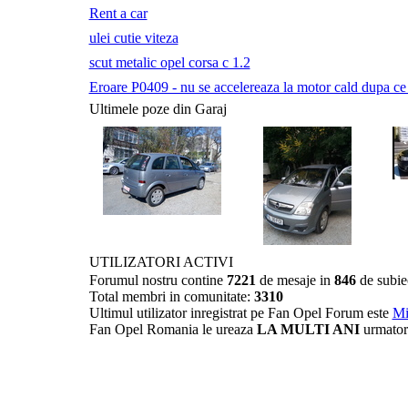
Rent a car
ulei cutie viteza
scut metalic opel corsa c 1.2
Eroare P0409 - nu se accelereaza la motor cald dupa ce a 
Ultimele poze din Garaj
UTILIZATORI ACTIVI
Forumul nostru contine
7221
de mesaje in
846
de subie
Total membri in comunitate:
3310
Ultimul utilizator inregistrat pe Fan Opel Forum este
Mi
Fan Opel Romania le ureaza
LA MULTI ANI
urmator