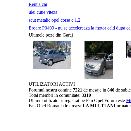
Rent a car
ulei cutie viteza
scut metalic opel corsa c 1.2
Eroare P0409 - nu se accelereaza la motor cald dupa ce a 
Ultimele poze din Garaj
UTILIZATORI ACTIVI
Forumul nostru contine
7221
de mesaje in
846
de subie
Total membri in comunitate:
3310
Ultimul utilizator inregistrat pe Fan Opel Forum este
Mi
Fan Opel Romania le ureaza
LA MULTI ANI
urmator