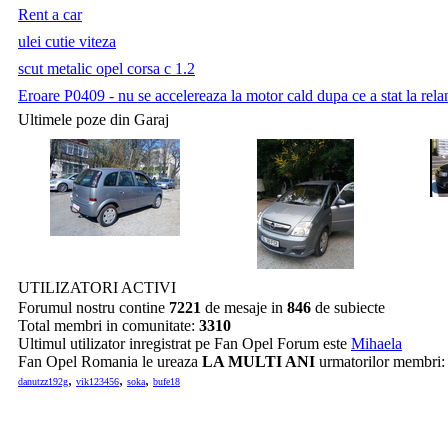
Rent a car
ulei cutie viteza
scut metalic opel corsa c 1.2
Eroare P0409 - nu se accelereaza la motor cald dupa ce a stat la relan
Ultimele poze din Garaj
UTILIZATORI ACTIVI
Forumul nostru contine
7221
de mesaje in
846
de subiecte
Total membri in comunitate:
3310
Ultimul utilizator inregistrat pe Fan Opel Forum este
Mihaela
Fan Opel Romania le ureaza
LA MULTI ANI
urmatorilor membri
,
,
,
danutzz192g
vik123456
soka
bufe18