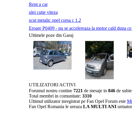
Rent a car
ulei cutie viteza
scut metalic opel corsa c 1.2
Eroare P0409 - nu se accelereaza la motor cald dupa ce a 
Ultimele poze din Garaj
UTILIZATORI ACTIVI
Forumul nostru contine
7221
de mesaje in
846
de subie
Total membri in comunitate:
3310
Ultimul utilizator inregistrat pe Fan Opel Forum este
Mi
Fan Opel Romania le ureaza
LA MULTI ANI
urmator