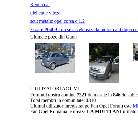
Rent a car
ulei cutie viteza
scut metalic opel corsa c 1.2
Eroare P0409 - nu se accelereaza la motor cald dupa ce a 
Ultimele poze din Garaj
UTILIZATORI ACTIVI
Forumul nostru contine
7221
de mesaje in
846
de subie
Total membri in comunitate:
3310
Ultimul utilizator inregistrat pe Fan Opel Forum este
Mi
Fan Opel Romania le ureaza
LA MULTI ANI
urmator