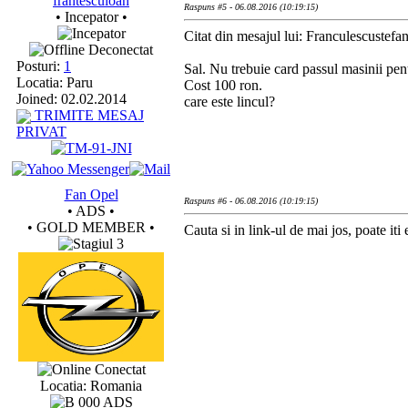
frantescuioan
Raspuns #5 - 06.08.2016 (10:19:15)
• Incepator •
Citat din mesajul lui: Franculescustef
Deconectat
Posturi:
1
Sal. Nu trebuie card passul masinii pen
Locatia: Paru
Cost 100 ron.
Joined: 02.02.2014
care este lincul?
TRIMITE MESAJ
PRIVAT
Fan Opel
Raspuns #6 - 06.08.2016 (10:19:15)
• ADS •
• GOLD MEMBER •
Cauta si in link-ul de mai jos, poate iti e
Conectat
Locatia: Romania