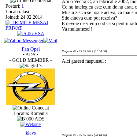
Deconectat
Am o Vectra C, an fabricatie 2002, moto
Posturi:
1
Ce nu inteleg eu este cum de nu arata
Locatia: Iasi
Mi s-a zis ca se poate activa, ca mai sun
Joined: 24.02.2014
Stie cineva cum pot rezolva?
TRIMITE MESAJ
E nevoie de vreun cod ca si pentru rad
PRIVAT
Va multumesc!!
Fan Opel
Raspuns #2 - 25.05.2015 (01:04:38)
• ADS •
• GOLD MEMBER •
Aici gasesti raspunsul :
Conectat
Locatia: Romania
klavs
Raspuns #3 - 25.05.2015 (20:14:46)