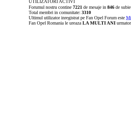
UTILIZATORI ACTIVI
Forumul nostru contine
7221
de mesaje in
846
de subie
Total membri in comunitate:
3310
Ultimul utilizator inregistrat pe Fan Opel Forum este
Mi
Fan Opel Romania le ureaza
LA MULTI ANI
urmator