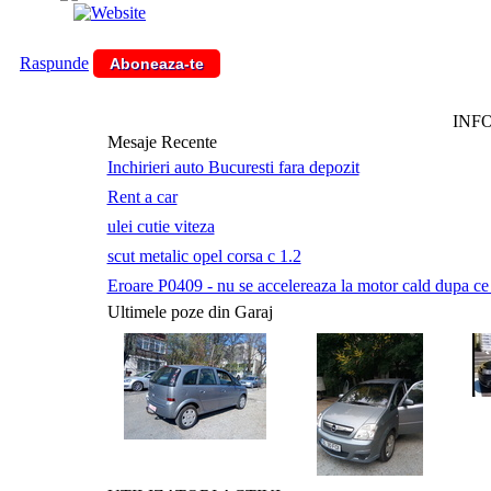
Raspunde
Aboneaza-te
INF
Mesaje Recente
Inchirieri auto Bucuresti fara depozit
Rent a car
ulei cutie viteza
scut metalic opel corsa c 1.2
Eroare P0409 - nu se accelereaza la motor cald dupa ce a 
Ultimele poze din Garaj