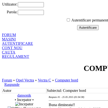
Utilizator:
Parola:
Autentificare permanen
FORUM
MASINI
AUTENTIFICARE
CONT NOU
CAUTA
REGULAMENT
COMP
Forum
»
Opel Vectra
»
Vectra C
»
Computer bord
Raspunde
Autor
Subiectul: Computer bord
dansonik
Raspuns #1 - 25.05.2015 (01:04:38)
• Incepator •
Buna dimineata!!