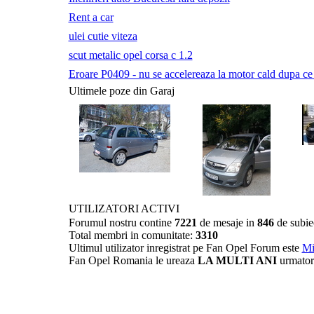
Rent a car
ulei cutie viteza
scut metalic opel corsa c 1.2
Eroare P0409 - nu se accelereaza la motor cald dupa ce a 
Ultimele poze din Garaj
UTILIZATORI ACTIVI
Forumul nostru contine
7221
de mesaje in
846
de subie
Total membri in comunitate:
3310
Ultimul utilizator inregistrat pe Fan Opel Forum este
Mi
Fan Opel Romania le ureaza
LA MULTI ANI
urmator