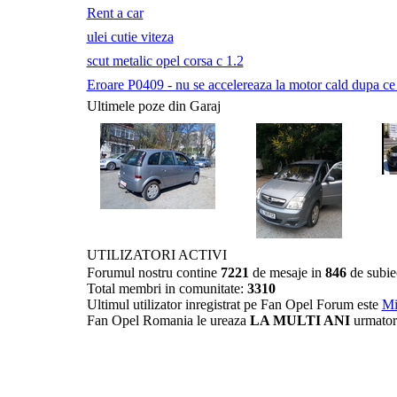
Rent a car
ulei cutie viteza
scut metalic opel corsa c 1.2
Eroare P0409 - nu se accelereaza la motor cald dupa ce a 
Ultimele poze din Garaj
UTILIZATORI ACTIVI
Forumul nostru contine
7221
de mesaje in
846
de subie
Total membri in comunitate:
3310
Ultimul utilizator inregistrat pe Fan Opel Forum este
Mi
Fan Opel Romania le ureaza
LA MULTI ANI
urmator