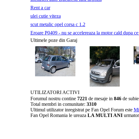
Rent a car
ulei cutie viteza
scut metalic opel corsa c 1.2
Eroare P0409 - nu se accelereaza la motor cald dupa ce a 
Ultimele poze din Garaj
UTILIZATORI ACTIVI
Forumul nostru contine
7221
de mesaje in
846
de subie
Total membri in comunitate:
3310
Ultimul utilizator inregistrat pe Fan Opel Forum este
Mi
Fan Opel Romania le ureaza
LA MULTI ANI
urmator