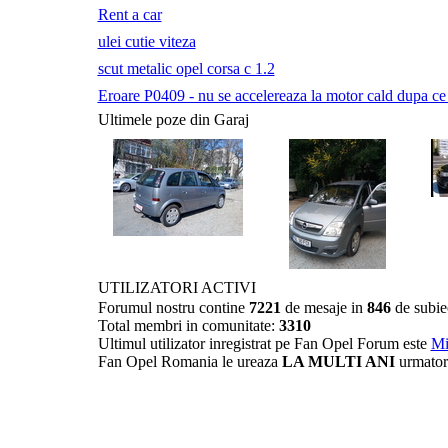
Rent a car
ulei cutie viteza
scut metalic opel corsa c 1.2
Eroare P0409 - nu se accelereaza la motor cald dupa ce a 
Ultimele poze din Garaj
UTILIZATORI ACTIVI
Forumul nostru contine
7221
de mesaje in
846
de subie
Total membri in comunitate:
3310
Ultimul utilizator inregistrat pe Fan Opel Forum este
Mi
Fan Opel Romania le ureaza
LA MULTI ANI
urmator