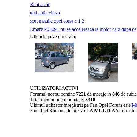
Rent a car
ulei cutie viteza
scut metalic opel corsa c 1.2
Eroare P0409 - nu se accelereaza la motor cald dupa ce a 
Ultimele poze din Garaj
UTILIZATORI ACTIVI
Forumul nostru contine
7221
de mesaje in
846
de subie
Total membri in comunitate:
3310
Ultimul utilizator inregistrat pe Fan Opel Forum este
Mi
Fan Opel Romania le ureaza
LA MULTI ANI
urmator