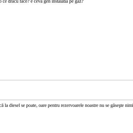
o ce dracu face? e ceva gen instalatia pe gaz?
că la diesel se poate, oare pentru rezervoarele noastre nu se găseşte nimi