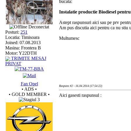
bucata:
Instalatie productie Biodiesel pentru
Astept raspunsuri aici sau pe prv pentr
Deconectat
Am pus discutia aici pentru ca nu stiu u
Posturi:
251
Locatia: Timisoara
Multumesc
Joined: 07.08.2013
Masina: Frontera B
Motor: Y22DTH
TRIMITE MESAJ
PRIVAT
Fan Opel
Raspuns #2 - 16.04.2014 (17:54:22)
• ADS •
• GOLD MEMBER •
Aici gasesti raspunsul :