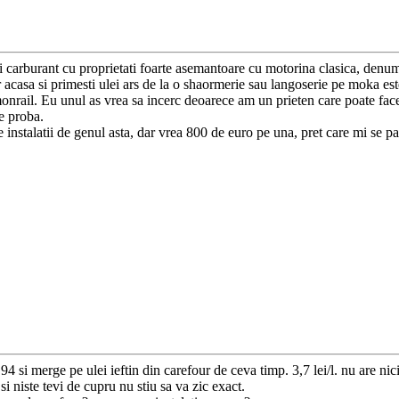
i carburant cu proprietati foarte asemantoare cu motorina clasica, denumi
ur acasa si primesti ulei ars de la o shaormerie sau langoserie pe moka e
rail. Eu unul as vrea sa incerc deoarece am un prieten care poate face ro
e proba.
 instalatii de genul asta, dar vrea 800 de euro pe una, pret care mi se p
 si merge pe ulei ieftin din carefour de ceva timp. 3,7 lei/l. nu are nici 
si niste tevi de cupru nu stiu sa va zic exact.