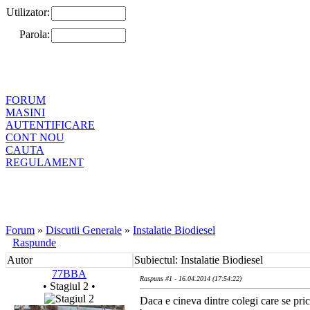
Utilizator:
Parola:
FORUM
MASINI
AUTENTIFICARE
CONT NOU
CAUTA
REGULAMENT
Forum
»
Discutii Generale
»
Instalatie Biodiesel
Raspunde
Autor
Subiectul: Instalatie Biodiesel
77BBA
Raspuns #1 - 16.04.2014 (17:54:22)
• Stagiul 2 •
Daca e cineva dintre colegi care se pric