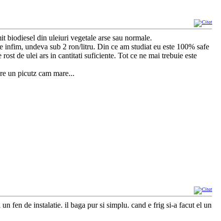
t biodiesel din uleiuri vegetale arse sau normale.
ste infim, undeva sub 2 ron/litru. Din ce am studiat eu este 100% safe
st de ulei ars in cantitati suficiente. Tot ce ne mai trebuie este
are un picutz cam mare...
un fen de instalatie. il baga pur si simplu. cand e frig si-a facut el un