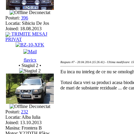
Deconectat
Posturi:
396
Locatia: Sibiciu De Jos
Joined: 18.08.2013
TRIMITE MESAJ
PRIVAT
flavicx
Raspuns #7 - 20.04.2014 (15:26:41) - Ultima modificare: 1
• Stagiul 2 •
Eu inca nu inteleg de ce nu se omologhe
Totusi daca vrei sa produci acasa biodie
de mari de substante reziduale ... de care
Deconectat
Posturi:
232
Locatia: Alba Iulia
Joined: 13.10.2013
Masina: Frontera B
Motor: Y22DTH 85kw