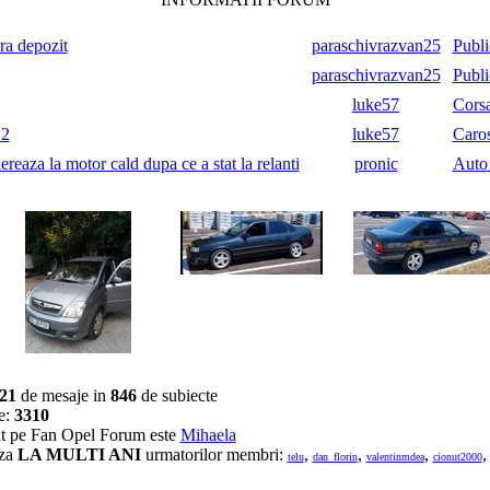
ara depozit
paraschivrazvan25
Publi
paraschivrazvan25
Publi
luke57
Cors
.2
luke57
Caros
reaza la motor cald dupa ce a stat la relanti
pronic
Auto
21
de mesaje in
846
de subiecte
e:
3310
trat pe Fan Opel Forum este
Mihaela
aza
LA MULTI ANI
urmatorilor membri:
,
,
,
telu
dan_florin
valentinmdea
cionut2000