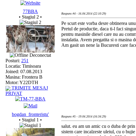
77BBA
Raspuns #4 - 16.04.2014 (22:10:29)
• Stagiul 2 •
Pe scurt este vorba desre obtinerea unu
Pretul de productie, daca ti-l faci sing
pentru masinile diesel care nu au common
instalatia. Avem pregatita si o masina d
Am gasit un nene la Bucuresti care face
Deconectat
Posturi:
251
Locatia: Timisoara
Joined: 07.08.2013
Masina: Frontera B
Motor: Y22DTH
TRIMITE MESAJ
PRIVAT
bogdan_fronteristu'
Raspuns #5 - 19.04.2014 (16:34:29)
• Stagiul 1 •
salut. eu am un amic cu o duba de prin 94
sistem care incalzeste uleiul, cu o bujie 