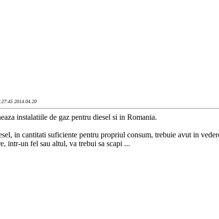
5:27:45 2014.04.20
aza instalatiile de gaz pentru diesel si in Romania.
sel, in cantitati suficiente pentru propriul consum, trebuie avut in vedere
, intr-un fel sau altul, va trebui sa scapi ...