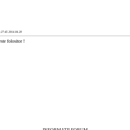
5:27:45 2014.04.20
ste folositor !
INFORMATII FORUM