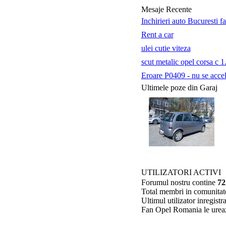
Mesaje Recente
Inchirieri auto Bucuresti f
Rent a car
ulei cutie viteza
scut metalic opel corsa c 1
Eroare P0409 - nu se accele
Ultimele poze din Garaj
UTILIZATORI ACTIVI
Forumul nostru contine
72
Total membri in comunitat
Ultimul utilizator inregis
Fan Opel Romania le ure