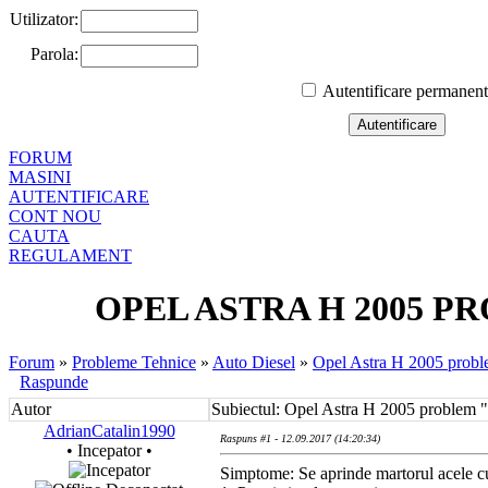
Utilizator:
Parola:
Autentificare permanen
FORUM
MASINI
AUTENTIFICARE
CONT NOU
CAUTA
REGULAMENT
OPEL ASTRA H 2005 P
Forum
»
Probleme Tehnice
»
Auto Diesel
»
Opel Astra H 2005 probl
Raspunde
Autor
Subiectul: Opel Astra H 2005 problem 
AdrianCatalin1990
Raspuns #1 - 12.09.2017 (14:20:34)
• Incepator •
Simptome: Se aprinde martorul acele cu