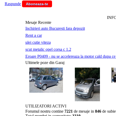
Raspunde
Aboneaza-te
INF
Mesaje Recente
Inchirieri auto Bucuresti fara depozit
Rent a car
ulei cutie viteza
scut metalic opel corsa c 1.2
Eroare P0409 - nu se accelereaza la motor cald dupa ce a 
Ultimele poze din Garaj
UTILIZATORI ACTIVI
Forumul nostru contine
7221
de mesaje in
846
de subie
Total membri in comunitate:
3310