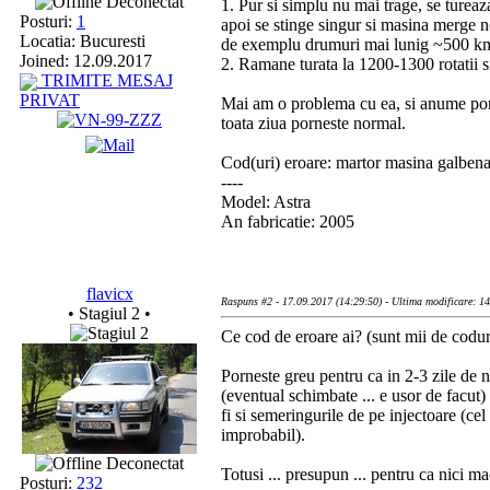
Deconectat
1. Pur si simplu nu mai trage, se tureaz
Posturi:
1
apoi se stinge singur si masina merge 
Locatia: Bucuresti
de exemplu drumuri mai lunig ~500 km 
Joined: 12.09.2017
2. Ramane turata la 1200-1300 rotatii 
TRIMITE MESAJ
PRIVAT
Mai am o problema cu ea, si anume porn
toata ziua porneste normal.
Cod(uri) eroare: martor masina galbena
----
Model: Astra
An fabricatie: 2005
flavicx
Raspuns #2 - 17.09.2017 (14:29:50) - Ultima modificare: 1
• Stagiul 2 •
Ce cod de eroare ai? (sunt mii de coduri
Porneste greu pentru ca in 2-3 zile de n
(eventual schimbate ... e usor de facut) 
fi si semeringurile de pe injectoare (ce
improbabil).
Deconectat
Totusi ... presupun ... pentru ca nici m
Posturi:
232