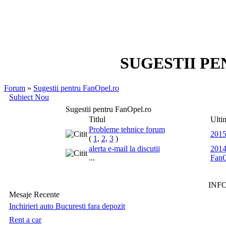
SUGESTII P
Forum
»
Sugestii pentru FanOpel.ro
Subiect Nou
Sugestii pentru FanOpel.ro
Titlul
Ulti
Probleme tehnice forum
2015
(
1
,
2
,
3
)
alerta e-mail la discutii
2014
...
FanO
INF
Mesaje Recente
Inchirieri auto Bucuresti fara depozit
Rent a car