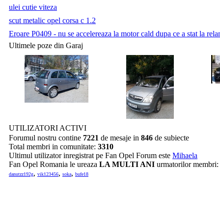
ulei cutie viteza
scut metalic opel corsa c 1.2
Eroare P0409 - nu se accelereaza la motor cald dupa ce a stat la relan
Ultimele poze din Garaj
UTILIZATORI ACTIVI
Forumul nostru contine
7221
de mesaje in
846
de subiecte
Total membri in comunitate:
3310
Ultimul utilizator inregistrat pe Fan Opel Forum este
Mihaela
Fan Opel Romania le ureaza
LA MULTI ANI
urmatorilor membri
,
,
,
danutzz192g
vik123456
soka
bufe18