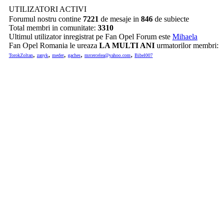
UTILIZATORI ACTIVI
Forumul nostru contine
7221
de mesaje in
846
de subiecte
Total membri in comunitate:
3310
Ultimul utilizator inregistrat pe Fan Opel Forum este
Mihaela
Fan Opel Romania le ureaza
LA MULTI ANI
urmatorilor membri
,
,
,
,
,
TorokZoltan
zanyk
meder
gaches
mrcercelea@yahoo.com
Bibel007