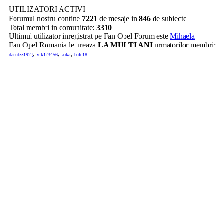
UTILIZATORI ACTIVI
Forumul nostru contine
7221
de mesaje in
846
de subiecte
Total membri in comunitate:
3310
Ultimul utilizator inregistrat pe Fan Opel Forum este
Mihaela
Fan Opel Romania le ureaza
LA MULTI ANI
urmatorilor membri
,
,
,
danutzz192g
vik123456
soka
bufe18