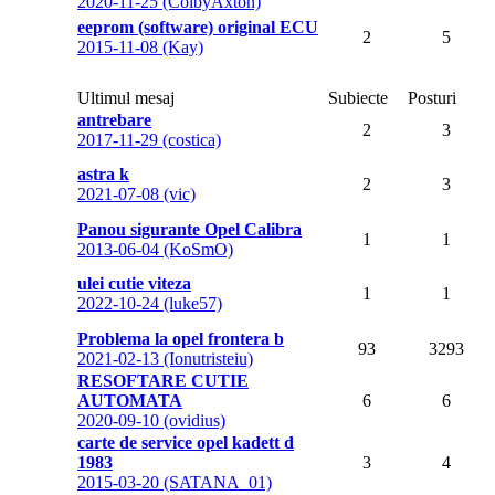
2020-11-25 (ColbyAxton)
eeprom (software) original ECU
2
5
2015-11-08 (Kay)
Ultimul mesaj
Subiecte
Posturi
antrebare
2
3
2017-11-29 (costica)
astra k
2
3
2021-07-08 (vic)
Panou sigurante Opel Calibra
1
1
2013-06-04 (KoSmO)
ulei cutie viteza
1
1
2022-10-24 (luke57)
Problema la opel frontera b
93
3293
2021-02-13 (Ionutristeiu)
RESOFTARE CUTIE
AUTOMATA
6
6
2020-09-10 (ovidius)
carte de service opel kadett d
1983
3
4
2015-03-20 (SATANA_01)