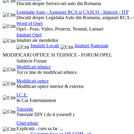
Discutii despre Service-uri auto din Romania
Legislatie Auto - Asigurari RCA si CASCO - Impozit - ITP
Discutii despre Legislatia Auto din Romania, asigurari RCA -
Word of Opel
Opel - Poze, Video, Proiecte, Noutati, Lansari
Intalniri Opel
Intalniri ale membrilor
Intalniri Locale
Intalniri Nationale
MODIFICARI OPTICE SI TEHNICE - FORUM OPEL
Subiecte Forum
Modificari tehnice
Tot ce tine de modificari tehnice
Modificari optice
Modificari optice interior & exterior
I.C.E.
In Car Entertainment
Tutoriale
Tutoriale DIY ( do it yourself )
Ghid tehnic
Explicatii - cum sa fac ...
Ce putem face cu OP-COM - ul