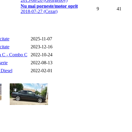
2015-08-20 (Georgeboy)
Nu mai porneste/motor oprit
9
41
2018-07-27 (Cezar)
citate
2025-11-07
citate
2023-12-16
a C - Combo C
2022-10-24
erie
2022-08-13
 Diesel
2022-02-01