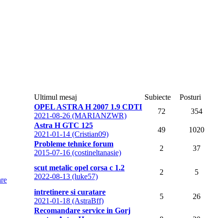
Ultimul mesaj
Subiecte
Posturi
OPEL ASTRA H 2007 1.9 CDTI
72
354
2021-08-26 (MARIANZWR)
Astra H GTC 125
49
1020
2021-01-14 (Cristian09)
Probleme tehnice forum
2
37
2015-07-16 (costineltanasie)
scut metalic opel corsa c 1.2
2
5
2022-08-13 (luke57)
are
intretinere si curatare
5
26
2021-01-18 (AstraBff)
Recomandare service in Gorj