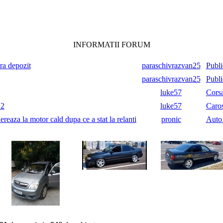
INFORMATII FORUM
ara depozit
paraschivrazvan25
Publi
paraschivrazvan25
Publi
luke57
Cors
.2
luke57
Caros
reaza la motor cald dupa ce a stat la relanti
pronic
Auto