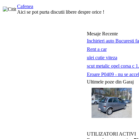
Cafenea
Aici se pot purta discutii libere despre orice !
Mesaje Recente
Inchirieri auto Bucuresti f
Rent a car
ulei cutie viteza
scut metalic opel corsa c 1
Eroare P0409 - nu se accele
Ultimele poze din Garaj
UTILIZATORI ACTIVI