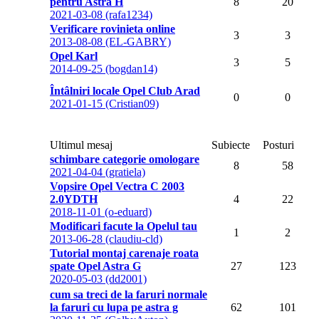
pentru Astra H
8
20
2021-03-08 (rafa1234)
Verificare rovinieta online
3
3
2013-08-08 (EL-GABRY)
Opel Karl
3
5
2014-09-25 (bogdan14)
Întâlniri locale Opel Club Arad
0
0
2021-01-15 (Cristian09)
Ultimul mesaj
Subiecte
Posturi
schimbare categorie omologare
8
58
2021-04-04 (gratiela)
Vopsire Opel Vectra C 2003
2.0YDTH
4
22
2018-11-01 (o-eduard)
Modificari facute la Opelul tau
1
2
2013-06-28 (claudiu-cld)
Tutorial montaj carenaje roata
spate Opel Astra G
27
123
2020-05-03 (dd2001)
cum sa treci de la faruri normale
la faruri cu lupa pe astra g
62
101