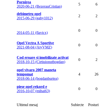
Pornirea
5
6
2020-06-21 (BezerauCristian)
debimetru opel
2
2
2015-06-29 (gaby1012)
0
0
2014-05-11 (flavicx)
Opel Vectra A Sportive
0
0
2021-08-04 (AtyVMZ)
Cod eroare și imobilizate activat
0
2
2018-10-15 (Cirtiuionutbogdan)
opel vivaro 2007 maneta
tempomat
4
26
2018-06-14 (bogdanburtea)
piese opel rekord e
0
0
2016-10-07 (mihai63)
Ultimul mesaj
Subiecte
Posturi