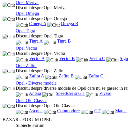
Opel Meriva
Discutii despre Opel Meriva
Opel Omega
Discutii despre Opel Omega
Omega A
Omega B
Opel Tigra
Discutii despre Opel Tigra
Tigra A
Tigra B
Opel Vectra
Discutii despre Opel Vectra
Vectra A
Vectra B
Vectra C
Sig
Opel Zafira
Discutii despre Opel Zafira
Zafira A
Zafira B
Zafira C
Opel - Diverse modele
Discutii despre diverse modele de Opel care nu se gasesc in ra
Antara
Speedster si GT
Vivaro
Opel Old Classic
Discutii despre Opel Old Classic
Ascona
Commodore
GT
Manta
BAZAR - FORUM OPEL
Subiecte Forum