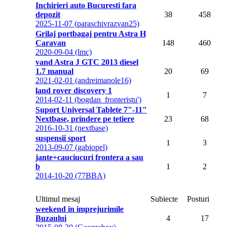
Inchirieri auto Bucuresti fara
depozit
38
458
2025-11-07 (paraschivrazvan25)
Grilaj portbagaj pentru Astra H
Caravan
148
460
2020-09-04 (lmc)
vand Astra J GTC 2013 diesel
1.7 manual
20
69
2021-02-01 (andreimanole16)
land rover discovery 1
1
7
2014-02-11 (bogdan_fronteristu')
Suport Universal Tablete 7"-11"
Nextbase, prindere pe tetiere
23
68
2016-10-31 (nextbase)
suspensii sport
1
3
2013-09-07 (gabiopel)
jante+cauciucuri frontera a sau
b
1
2
2014-10-20 (77BBA)
Ultimul mesaj
Subiecte
Posturi
weekend in imprejurimile
Buzaului
4
17